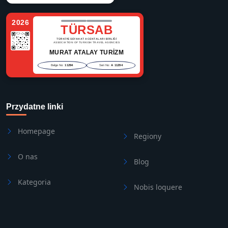
2026
TÜRSAB
TÜRKİYE SEYAHAT ACENTALARI BİRLİĞİ
ASSOCIATION OF TURKISH TRAVEL AGENCIES
MURAT ATALAY TURİZM
Belge No:
11294
Seri No:
A 11294
Przydatne linki
Homepage
Regiony
O nas
Blog
Kategoria
Nobis loquere