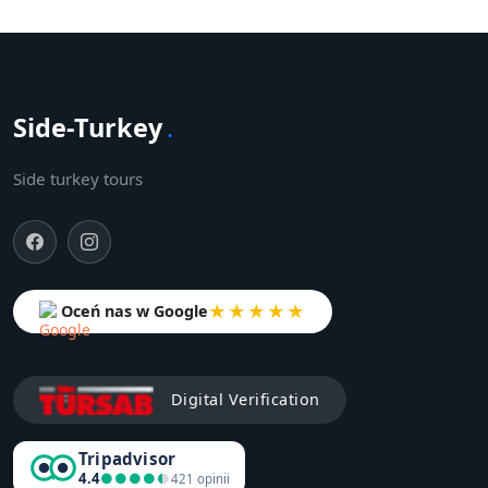
Side-Turkey
.
Side turkey tours
★★★★★
Oceń nas w Google
Digital Verification
Tripadvisor
4.4
●●●●●
●●●●●
421 opinii