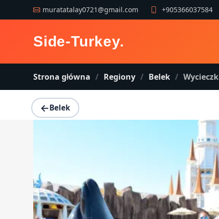
muratatalay0721@gmail.com
+905366037584
Side-Turkey
.
Strona główna
Regiony
Belek
Wycieczka z
←
Belek