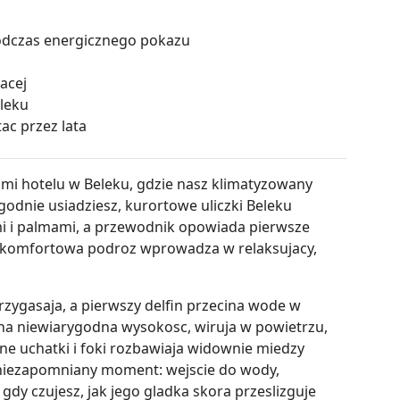
 podczas energicznego pokazu
zacej
eleku
ac przez lata
mi hotelu w Beleku, gdzie nasz klimatyzowany
godnie usiadziesz, kurortowe uliczki Beleku
i i palmami, a przewodnik opowiada pierwsze
 i komfortowa podroz wprowadza w relaksujacy,
rzygasaja, a pierwszy delfin przecina wode w
a na niewiarygodna wysokosc, wiruja w powietrzu,
tne uchatki i foki rozbawiaja widownie miedzy
 niezapomniany moment: wejscie do wody,
gdy czujesz, jak jego gladka skora przeslizguje