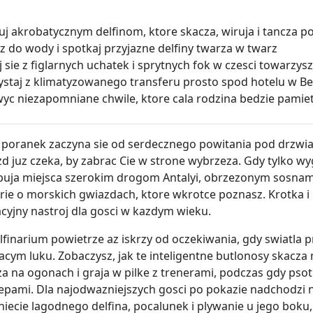
cuj akrobatycznym delfinom, ktore skacza, wiruja i tancza
z do wody i spotkaj przyjazne delfiny twarza w twarz
 sie z figlarnych uchatek i sprytnych fok w czesci towarzys
ystaj z klimatyzowanego transferu prosto spod hotelu w B
yc niezapomniane chwile, ktore cala rodzina bedzie pamiet
 poranek zaczyna sie od serdecznego powitania pod drzwia
zd juz czeka, by zabrac Cie w strone wybrzeza. Gdy tylko wy
puja miejsca szerokim drogom Antalyi, obrzezonym sosnam
orie o morskich gwiazdach, ktore wkrotce poznasz. Krotka
cyjny nastroj dla gosci w kazdym wieku.
lfinarium powietrze az iskrzy od oczekiwania, gdy swiatla p
zacym luku. Zobaczysz, jak te inteligentne butlonosy skacz
za na ogonach i graja w pilke z trenerami, podczas gdy pso
epami. Dla najodwazniejszych gosci po pokazie nadchodzi
iecie lagodnego delfina, pocalunek i plywanie u jego boku, 