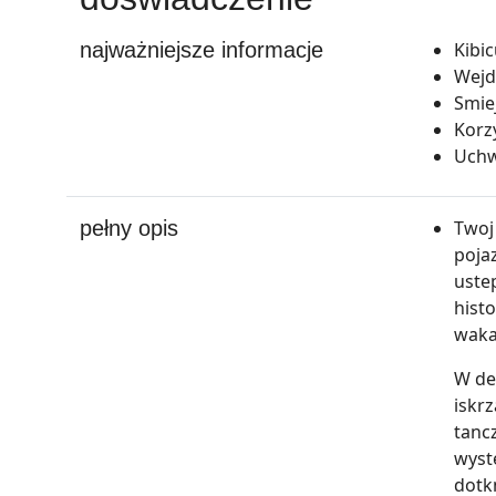
najważniejsze informacje
Kibi
Wejd
Smiej
Korz
Uchw
pełny opis
Twoj
poja
uste
hist
waka
W de
iskr
tanc
wyst
dotkn