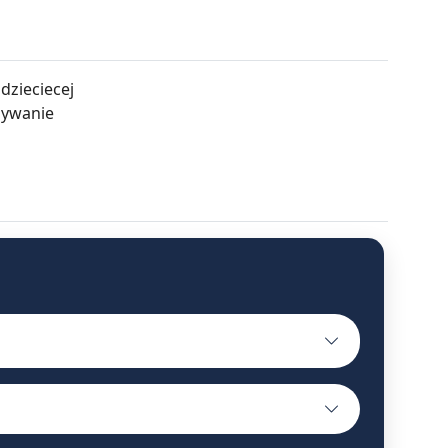
 dzieciecej
plywanie