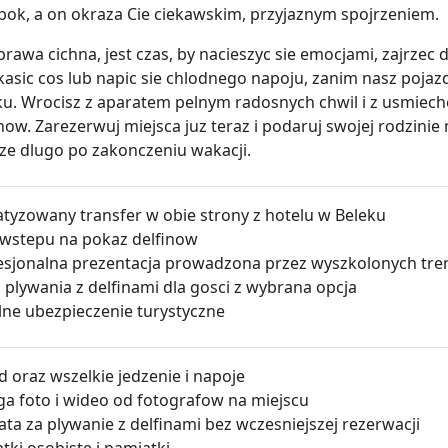
obok, a on okraza Cie ciekawskim, przyjaznym spojrzeniem.
brawa cichna, jest czas, by nacieszyc sie emocjami, zajrzec
kasic cos lub napic sie chlodnego napoju, zanim nasz poja
ku. Wrocisz z aparatem pelnym radosnych chwil i z usmieche
inow. Zarezerwuj miejsca juz teraz i podaruj swojej rodzin
cze dlugo po zakonczeniu wakacji.
atyzowany transfer w obie strony z hotelu w Beleku
t wstepu na pokaz delfinow
esjonalna prezentacja prowadzona przez wyszkolonych tr
 plywania z delfinami dla gosci z wybrana opcja
lne ubezpieczenie turystyczne
d oraz wszelkie jedzenie i napoje
ga foto i wideo od fotografow na miejscu
ata za plywanie z delfinami bez wczesniejszej rezerwacji
tki osobiste i pamiatki