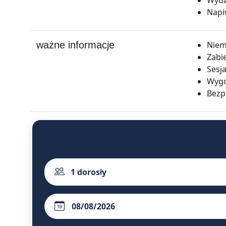
Napi
ważne informacje
Niemo
Zabie
Sesj
Wygo
Bezp
1
dorosły