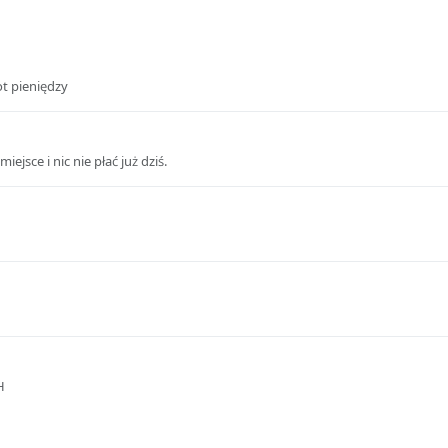
ot pieniędzy
jsce i nic nie płać już dziś.
H