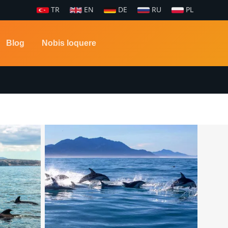
TR
EN
DE
RU
PL
Blog
Nobis loquere