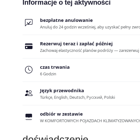
Informacje o tej aktywności
bezpłatne anulowanie
Anuluj do 24 godzin wcześniej, aby uzyskać pełny zwr
Rezerwuj teraz i zapłać później
Zachowaj elastyczność planów podróży — zarezerwuj mie
czas trwania
6 Godzin
Język przewodnika
Türkçe, English, Deutsch, Русский, Polski
odbiór w zestawie
W KOMFORTOWYCH POJAZDACH KLIMATYZOWANYC
doświadczenie