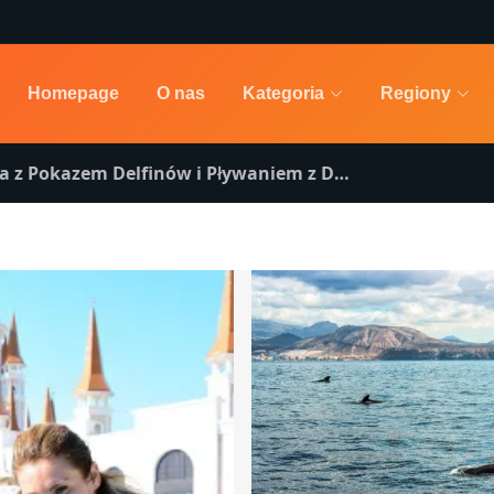
Homepage
O nas
Kategoria
Regiony
 Pokazem Delfinów i Pływaniem z Delfinami z Belek