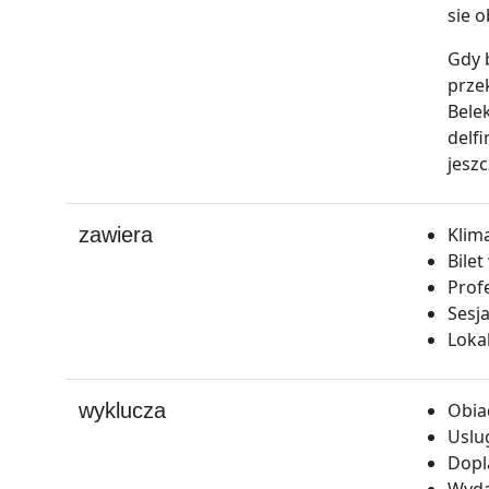
sie 
Gdy 
prze
Bele
delf
jesz
zawiera
Klim
Bile
Prof
Sesja
Loka
wyklucza
Obia
Uslu
Dopl
Wyda