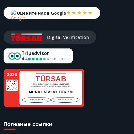
★★★★★
Оцените нас в Google
Digital Verification
Tripadvisor
4.4
●●●●●
●●●●●
421 отзывов
2026
TÜRSAB
TÜRKİYE SEYAHAT ACENTALARI BİRLİĞİ
ASSOCIATION OF TURKISH TRAVEL AGENCIES
MURAT ATALAY TURİZM
Belge No:
11294
Seri No:
A 11294
Полезные ссылки