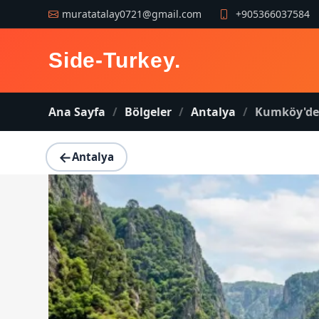
muratatalay0721@gmail.com
+905366037584
Side-Turkey
.
Ana Sayfa
Bölgeler
Antalya
Kumköy'de
←
Antalya