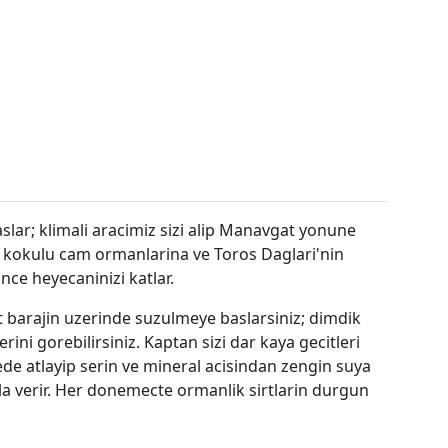
lar; klimali aracimiz sizi alip Manavgat yonune
mis kokulu cam ormanlarina ve Toros Daglari'nin
ce heyecaninizi katlar.
t barajin uzerinde suzulmeye baslarsiniz; dimdik
ini gorebilirsiniz. Kaptan sizi dar kaya gecitleri
rtede atlayip serin ve mineral acisindan zengin suya
la verir. Her donemecte ormanlik sirtlarin durgun