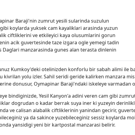
pinar Baraji'nin zumrut yesili sularinda suzulun
gibi koylarda yuksek cam kayaliklari arasinda yuzun
lik ciftliklerini ve etkileyici kaya olusumlarini gorun
enin acik guvertesinde taze izgara ogle yemegi tadin
s Daglari manzarasinda gunes alan terasta dinlenin
uz Kumkoy'deki otelinizden konforlu bir sabah alimi ile bas
 kivrilan yolu izler. Sahil seridi geride kalirken manzara 
lerine donusur, Oymapinar Baraji'ndaki iskeleye varmadan on
eye bindiginizde, Yesil Kanyon'a adini veren cam gibi zumru
iklar dogrudan o kadar berrak suya iner ki yuzeyin derinlikler
nda ve calisan alabalik ciftliklerinin yanindan gecirir, guve
ileceginiz ya da sakince yuzebileceginiz sessiz koylarda mo
nda yansidigi yeni bir kartpostal manzarasi belirir.