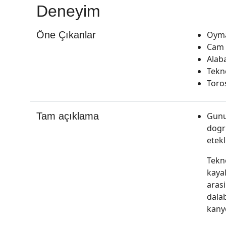
Deneyim
Öne Çıkanlar
Oyma
Cam 
Alaba
Tekn
Toro
Tam açıklama
Gunun
dogru
etek
Tekn
kayal
arasi
dalab
kanyo