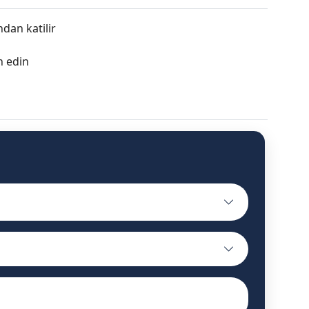
ndan katilir
h edin