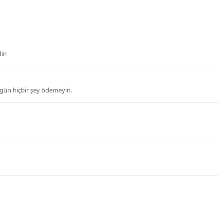
din
bugün hiçbir şey ödemeyin.