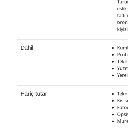
Turun
esli
tadi
bronz
kiyi
Dahil
Kumko
Prof
Tekn
Yuzm
Yerel
Hariç tutar
Tekn
Kisis
Foto
Opsiy
Mure