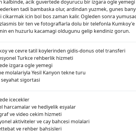
 kalbinde, acik guvertede doyurucu bir izgara ogle yemegi ser
k ederken tadi bambaska olur, ardindan yuzmek, gunes bany
ni cikarmak icin bol bos zaman kalir. Ogleden sonra yumusad
lasmis bir ten ve fotograflarla dolu bir telefonla Kumkoy'e 
sinin en huzurlu kacamagi oldugunu gelip kendiniz gorun.
y ve cevre tatil koylerinden gidis-donus otel transferi
esyonel Turkce rehberlik hizmeti
ede izgara ogle yemegi
e molalariyla Yesil Kanyon tekne turu
 seyahat sigortasi
ede icecekler
el harcamalar ve hediyelik esyalar
graf ve video cekim hizmeti
onel aktiviteler ve cay bahcesi molalari
ttebat ve rehber bahsisleri