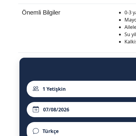
Önemli Bilgiler
0-3 y
Mayo
Aile
Su yi
Kalki
1
Yetişkin