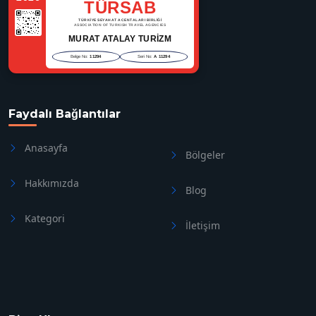
TÜRSAB
TÜRKİYE SEYAHAT ACENTALARI BİRLİĞİ
ASSOCIATION OF TURKISH TRAVEL AGENCIES
MURAT ATALAY TURİZM
Belge No:
11294
Seri No:
A 11294
Faydalı Bağlantılar
Anasayfa
Bölgeler
Hakkımızda
Blog
Kategori
İletişim