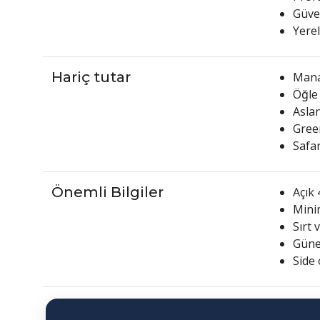
Güven
Yerel
Hariç tutar
Manav
Öğle 
Aslan
Gree
Safar
Önemli Bilgiler
Açık 
Minim
Sırt
Güneş
Side 