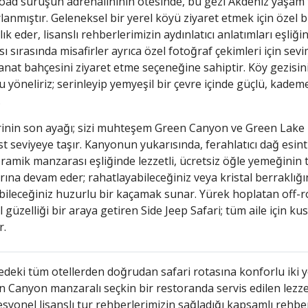
oad sürüşün adrenalininin ötesinde, bu gezi Akdeniz yaşam tar
lanmıştır. Geleneksel bir yerel köyü ziyaret etmek için özel b
lık eder, lisanslı rehberlerimizin aydınlatıcı anlatımları eşliğ
ı sırasında misafirler ayrıca özel fotoğraf çekimleri için sev
anat bahçesini ziyaret etme seçeneğine sahiptir. Köy gezisi
 yöneliriz; serinleyip yemyeşil bir çevre içinde güçlü, kademel
.
rinin son ayağı; sizi muhteşem Green Canyon ve Green Lake 
st seviyeye taşır. Kanyonun yukarısında, ferahlatıcı dağ esi
amik manzarası eşliğinde lezzetli, ücretsiz öğle yemeğinin ta
arına devam eder; rahatlayabileceğiniz veya kristal berraklığ
ileceğiniz huzurlu bir kaçamak sunar. Yürek hoplatan off-r
 güzelliği bir araya getiren Side Jeep Safari; tüm aile için k
r.
deki tüm otellerden doğrudan safari rotasına konforlu iki y
 Canyon manzaralı seçkin bir restoranda servis edilen lezze
syonel lisanslı tur rehberlerimizin sağladığı kapsamlı rehber