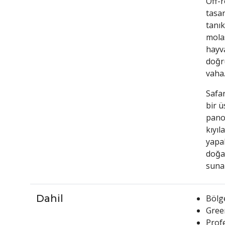
Off-r
tasar
tanık
molas
hayv
doğru
vaha
Safa
bir ü
panor
kıyıl
yapab
doğal
suna
Dahil
Bölge
Green
Profe