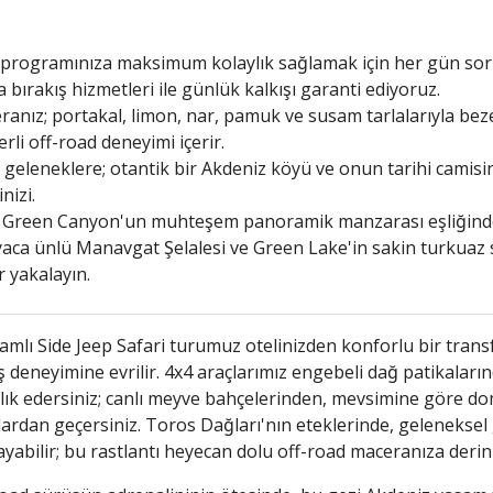
l programınıza maksimum kolaylık sağlamak için her gün sor
 bırakış hizmetleri ile günlük kalkışı garanti ediyoruz.
ranız; portakal, limon, nar, pamuk ve susam tarlalarıyla be
rli off-road deneyimi içerir.
 geleneklere; otantik bir Akdeniz köyü ve onun tarihi camisi
nizi.
 Green Canyon'un muhteşem panoramik manzarası eşliğinde kal
aca ünlü Manavgat Şelalesi ve Green Lake'in sakin turkuaz 
r yakalayın.
mlı Side Jeep Safari turumuz otelinizden konforlu bir transfe
 deneyimine evrilir. 4x4 araçlarımız engebeli dağ patikaların
lık edersiniz; canlı meyve bahçelerinden, mevsimine göre do
lardan geçersiniz. Toros Dağları'nın eteklerinde, gelenekse
ayabilir; bu rastlantı heyecan dolu off-road maceranıza derin