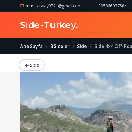
muratatalay0721@gmail.com
+905366037584
Side-Turkey
.
Ana Sayfa
Bölgeler
Side
Side 4x4 Off-Road Safari Tu
←
Side