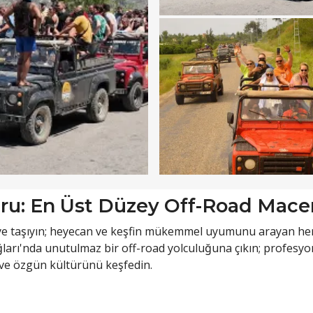
uru: En Üst Düzey Off-Road Macer
viyeye taşıyın; heyecan ve keşfin mükemmel uyumunu arayan he
ları'nda unutulmaz bir off-road yolculuğuna çıkın; profesyo
i ve özgün kültürünü keşfedin.