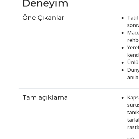
Deneyim
Öne Çıkanlar
Tati
sonra
Mace
rehbe
Yerel
kendi
Ünlü
Düny
anıla
Tam açıklama
Kapsa
sürüş
tanık
tarla
rastl