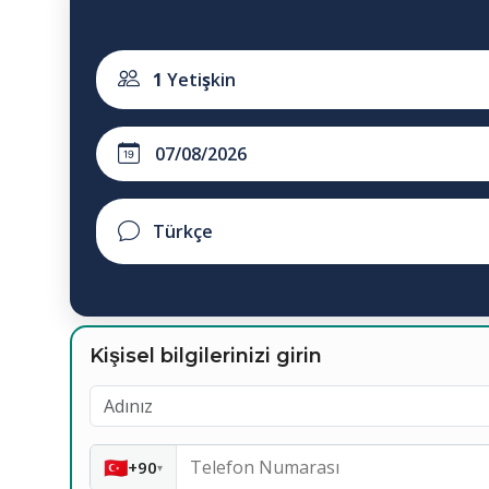
1
Yetişkin
Kişisel bilgilerinizi girin
🇹🇷
+90
▾