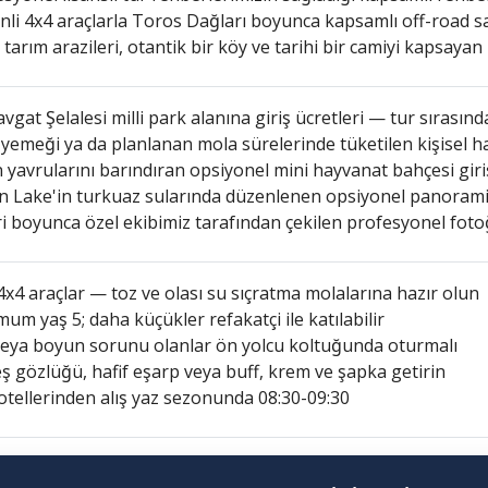
li 4x4 araçlarla Toros Dağları boyunca kapsamlı off-road sa
 tarım arazileri, otantik bir köy ve tarihi bir camiyi kapsayan 
gat Şelalesi milli park alanına giriş ücretleri — tur sırasında
yemeği ya da planlanan mola sürelerinde tüketilen kişisel har
 yavrularını barındıran opsiyonel mini hayvanat bahçesi giriş 
n Lake'in turkuaz sularında düzenlenen opsiyonel panorami
i boyunca özel ekibimiz tarafından çekilen profesyonel fotoğ
4x4 araçlar — toz ve olası su sıçratma molalarına hazır olun
um yaş 5; daha küçükler refakatçi ile katılabilir
 veya boyun sorunu olanlar ön yolcu koltuğunda oturmalı
 gözlüğü, hafif eşarp veya buff, krem ve şapka getirin
otellerinden alış yaz sezonunda 08:30-09:30