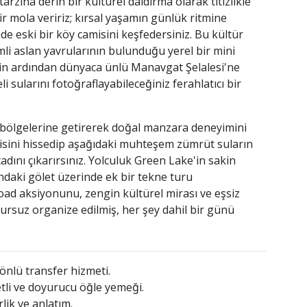
zına derin bir kültürel daldırma olarak titizlikle
ir mola veririz; kırsal yaşamın günlük ritmine
inde eski bir köy camisini keşfedersiniz. Bu kültür
imli aslan yavrularının bulunduğu yerel bir mini
nin ardından dünyaca ünlü Manavgat Şelalesi'ne
i sularını fotoğraflayabileceğiniz ferahlatıcı bir
bölgelerine getirerek doğal manzara deneyimini
ntisini hissedip aşağıdaki muhteşem zümrüt suların
dını çıkarırsınız. Yolculuk Green Lake'in sakin
ındaki gölet üzerinde ek bir tekne turu
oad aksiyonunu, zengin kültürel mirası ve eşsiz
usursuz organize edilmiş, her şey dahil bir günü
önlü transfer hizmeti.
tli ve doyurucu öğle yemeği.
lik ve anlatım.