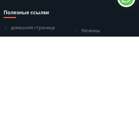
Полезные ссылки
домашняя страница
Регионы
о нас
Blog
категория
Связаться с нами
Свяжитесь с нами
Address
Side/Manavgat