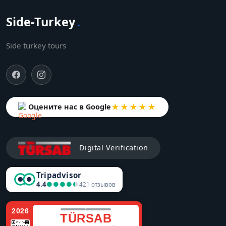
Side-Turkey
.
Side turkey tours
★★★★★
Оцените нас в Google
Digital Verification
Tripadvisor
4.4
●●●●●
●●●●●
421 отзывов
2026
TÜRSAB