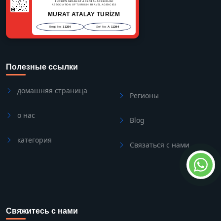
TÜRKİYE SEYAHAT ACENTALARI BİRLİĞİ
ASSOCIATION OF TURKISH TRAVEL AGENCIES
MURAT ATALAY TURİZM
Belge No:
11294
Seri No:
A 11294
Полезные ссылки
домашняя страница
Регионы
о нас
Blog
категория
Связаться с нами
Свяжитесь с нами