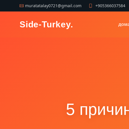
muratatalay0721@gmail.com
+905366037584
Side-Turkey
.
дом
5 причи