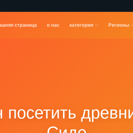
ашняя страница
о нас
категория
Регионы
н посетить древн
Сиде