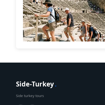
Side-Turkey
.
Side turkey tours