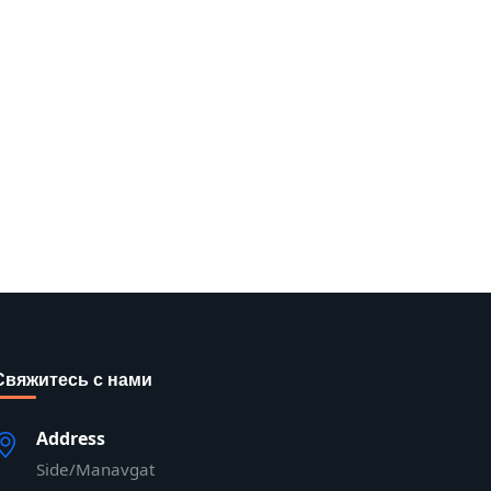
Свяжитесь с нами
Address
Side/Manavgat