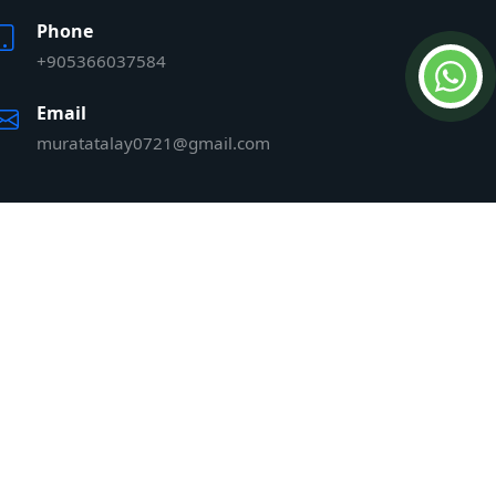
Phone
+905366037584
Email
muratatalay0721@gmail.com