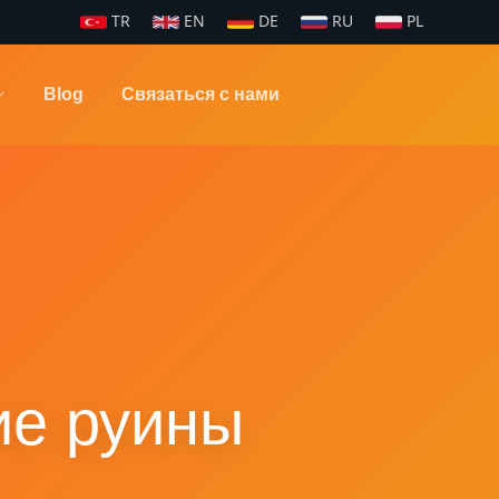
TR
EN
DE
RU
PL
Blog
Связаться с нами
ие руины