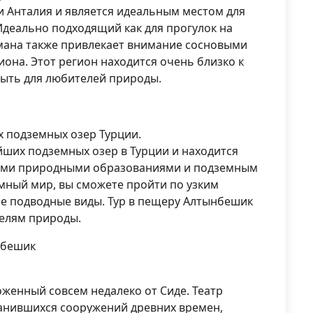
 Анталия и является идеальным местом для
 Идеально подходящий как для прогулок на
рмана также привлекает внимание сосновыми
она. Этот регион находится очень близко к
крыть для любителей природы.
х подземных озер Турции.
ших подземных озер в Турции и находится
воими природными образованиями и подземным
мный мир, вы сможете пройти по узким
е подводные виды. Тур в пещеру Алтынбешик
елям природы.
нбешик
оженный совсем недалеко от Сиде. Театр
анившихся сооружений древних времен,