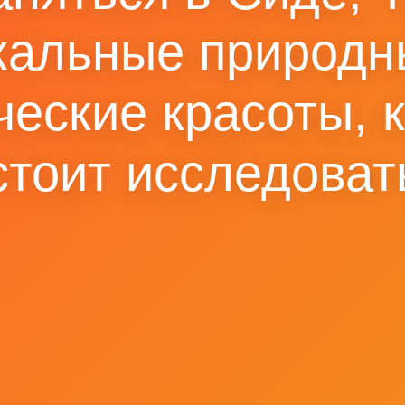
кальные природн
ческие красоты, 
стоит исследоват