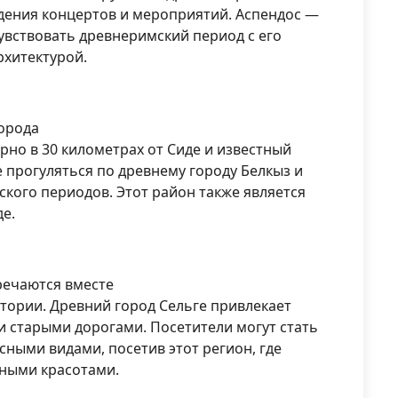
едения концертов и мероприятий. Аспендос —
чувствовать древнеримский период с его
рхитектурой.
города
рно в 30 километрах от Сиде и известный
прогуляться по древнему городу Белкыз и
кого периодов. Этот район также является
е.
тречаются вместе
стории. Древний город Сельге привлекает
 старыми дорогами. Посетители могут стать
сными видами, посетив этот регион, где
дными красотами.