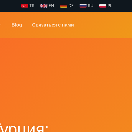
TR
EN
DE
RU
PL
Blog
Связаться с нами
урция: