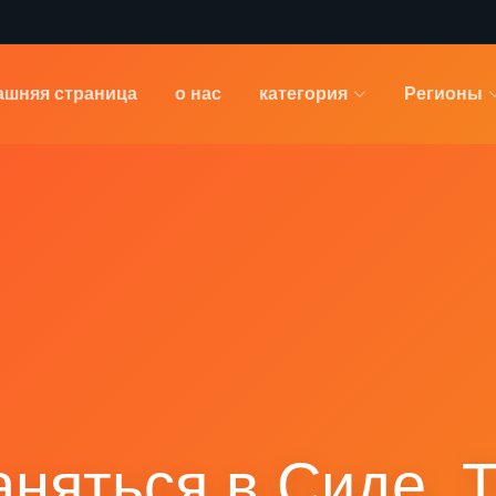
ашняя страница
о нас
категория
Регионы
аняться в Сиде, Т