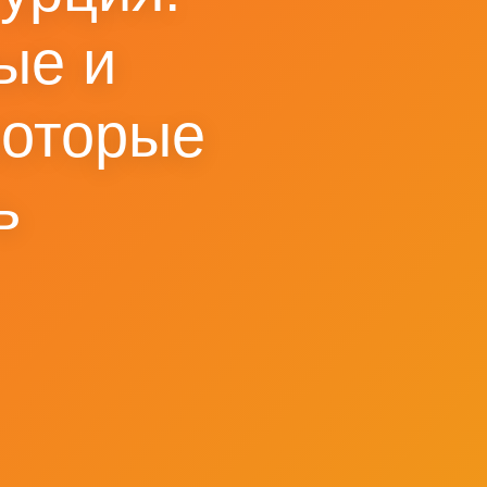
ые и
которые
ь