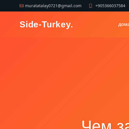
muratatalay0721@gmail.com
+905366037584
Side-Turkey
.
дом
Чем з