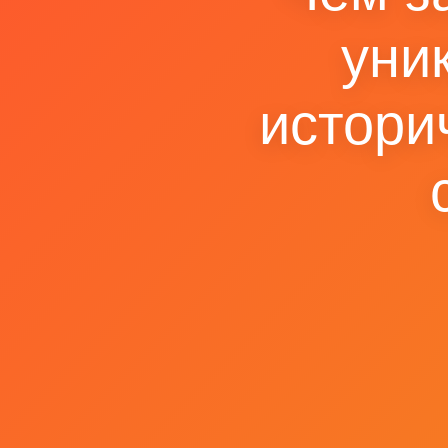
уни
истори