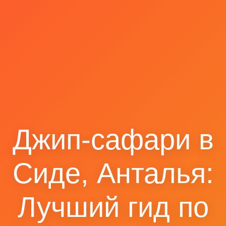
Джип-сафари в
Сиде, Анталья:
Лучший гид по