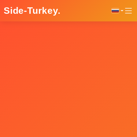
Side-Turkey
.