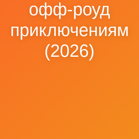
офф-роуд
приключениям
(2026)