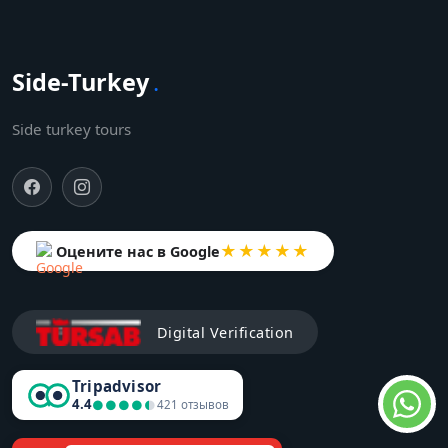
Side-Turkey
.
Side turkey tours
★★★★★
Оцените нас в Google
Digital Verification
Tripadvisor
4.4
●●●●●
●●●●●
421 отзывов