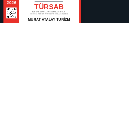
2026
TÜRSAB
TÜRKİYE SEYAHAT ACENTALARI BİRLİĞİ
ASSOCIATION OF TURKISH TRAVEL AGENCIES
MURAT ATALAY TURİZM
Belge No:
11294
Seri No:
A 11294
Полезные ссылки
домашняя страница
Регионы
о нас
Blog
категория
Связаться с нами