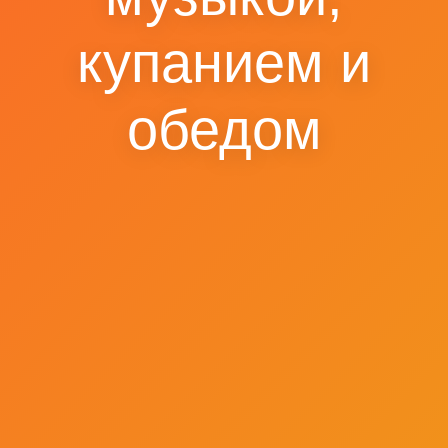
купанием и
обедом