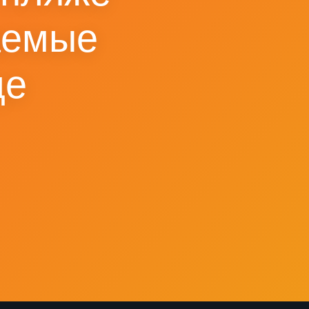
аемые
де