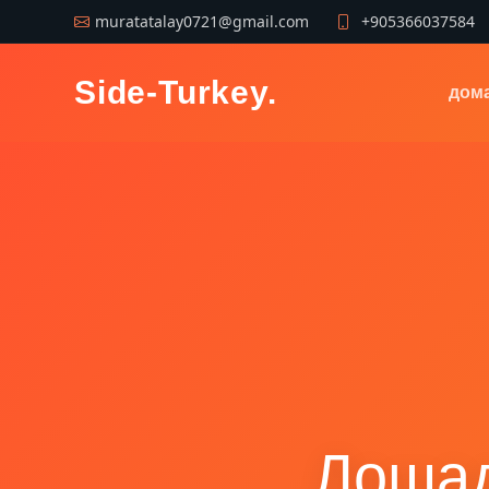
muratatalay0721@gmail.com
+905366037584
Side-Turkey
.
дом
Лошад