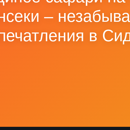
нсеки – незабыв
печатления в Си