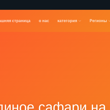
ашняя страница
о нас
категория
Регионы
иное сафари на