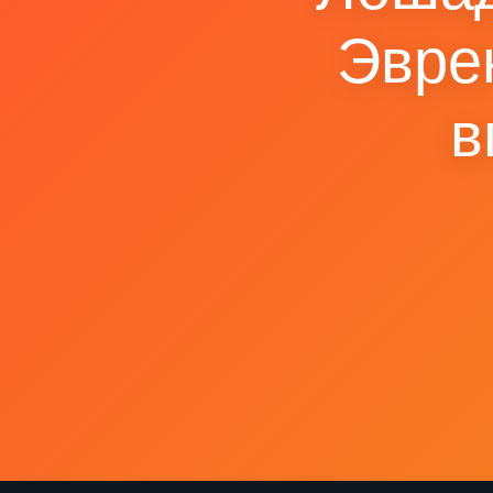
Эвре
в