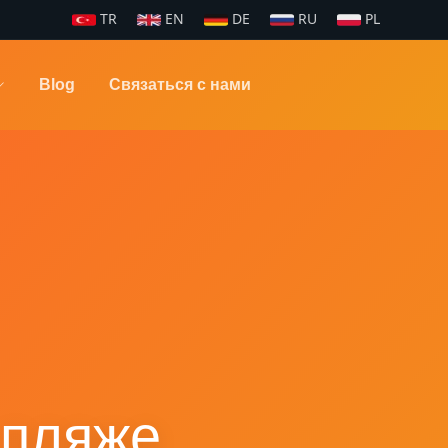
TR
EN
DE
RU
PL
Blog
Связаться с нами
 пляже