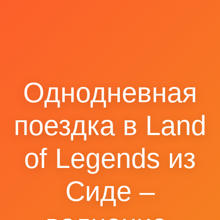
Однодневная
поездка в Land
of Legends из
Сиде –