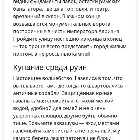
видны фундаменты лавок, остатки римских
бань, агора, где шла торговля, и театр,
врезанный в склон. В южном конце
возвышаются монументальные ворота,
построенные в честь императора Адриана.
Пройдите улицу неспешно из конца в конец
— так проще всего представить город живым
портом, а не россыпью камней.
Купание среди руин
Настоящее волшебство Фазелиса в том, что
вы плаваете там, где когда-то швартовались
античные корабли. Защищённая южная
гавань самая спокойная, с тихой мелкой
водой, удобной для семей и не очень
уверенных пловцов; другие бухты обычно
тише. Возьмите аквашузы — вход местами
галечный и каменистый, а не песчаный, и у
самого берега лежат затонувшие блоки