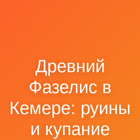
Древний
Фазелис в
Кемере: руины
и купание