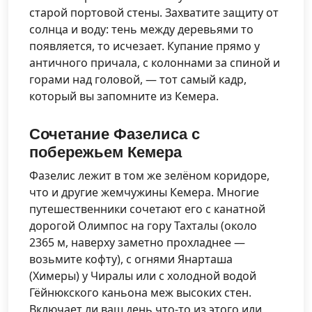
старой портовой стены. Захватите защиту от
солнца и воду: тень между деревьями то
появляется, то исчезает. Купание прямо у
античного причала, с колоннами за спиной и
горами над головой, — тот самый кадр,
который вы запомните из Кемера.
Сочетание Фазелиса с
побережьем Кемера
Фазелис лежит в том же зелёном коридоре,
что и другие жемчужины Кемера. Многие
путешественники сочетают его с канатной
дорогой Олимпос на гору Тахталы (около
2365 м, наверху заметно прохладнее —
возьмите кофту), с огнями Янарташа
(Химеры) у Чиралы или с холодной водой
Гёйнюкского каньона меж высоких стен.
Включает ли ваш день что-то из этого или