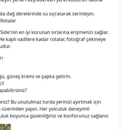
nda dağ derelerinde su sıçratarak serinleyin.
 Rotalar
k Side'nin en iyi korunan sırlarına erişmenizi sağlar.
le kaplı vadilere kadar rotalar, fotoğraf çekmeye
udur.
rı
ü, güneş kremi ve şapka getirin.
i!
pabilirsiniz?
nız? Bu unutulmaz turda yerinizi ayırtmak için
 üzerinden yapın. Her yolculuk deneyimli
culuk boyunca güvenliğiniz ve konforunuz sağlanır.