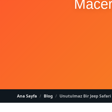
Macera
Ana Sayfa
Blog
Unutulmaz Bir Jeep Safari 