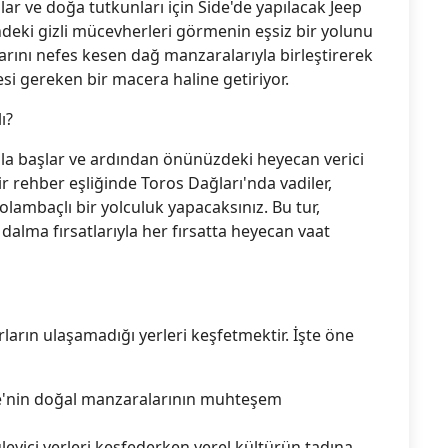
r ve doğa tutkunları için Side'de yapılacak Jeep
sindeki gizli mücevherleri görmenin eşsiz bir yolunu
arını nefes kesen dağ manzaralarıyla birleştirerek
i gereken bir macera haline getiriyor.
ı?
zla başlar ve ardından önünüzdeki heyecan verici
ir rehber eşliğinde Toros Dağları'nda vadiler,
lambaçlı bir yolculuk yapacaksınız. Bu tur,
 dalma fırsatlarıyla her fırsatta heyecan vaat
turların ulaşamadığı yerleri keşfetmektir. İşte öne
de'nin doğal manzaralarının muhteşem
leyici yerleri keşfederken yerel kültürün tadına