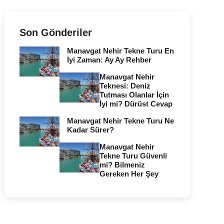
Son Gönderiler
Manavgat Nehir Tekne Turu En
İyi Zaman: Ay Ay Rehber
Manavgat Nehir
Teknesi: Deniz
Tutması Olanlar İçin
İyi mi? Dürüst Cevap
Manavgat Nehir Tekne Turu Ne
Kadar Sürer?
Manavgat Nehir
Tekne Turu Güvenli
mi? Bilmeniz
Gereken Her Şey