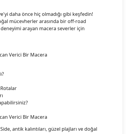
iye'yi daha önce hiç olmadığı gibi keşfedin!
doğal mücevherler arasında bir off-road
a deneyimi arayan macera severler için
can Verici Bir Macera
ı?
 Rotalar
rı
pabilirsiniz?
can Verici Bir Macera
de, antik kalıntıları, güzel plajları ve doğal