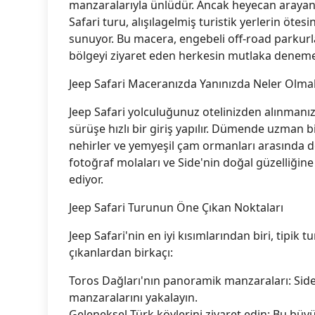
manzaralarıyla ünlüdür. Ancak heyecan arayanla
Safari turu, alışılagelmiş turistik yerlerin öte
sunuyor. Bu macera, engebeli off-road parkurl
bölgeyi ziyaret eden herkesin mutlaka denemes
Jeep Safari Maceranızda Yanınızda Neler Olmal
Jeep Safari yolculuğunuz otelinizden alınmanı
sürüşe hızlı bir giriş yapılır. Dümende uzman b
nehirler ve yemyeşil çam ormanları arasında do
fotoğraf molaları ve Side'nin doğal güzelliğine
ediyor.
Jeep Safari Turunun Öne Çıkan Noktaları
Jeep Safari'nin en iyi kısımlarından biri, tipik 
çıkanlardan birkaçı:
Toros Dağları'nın panoramik manzaraları: Si
manzaralarını yakalayın.
Geleneksel Türk köylerini ziyaret edin: Bu büyü