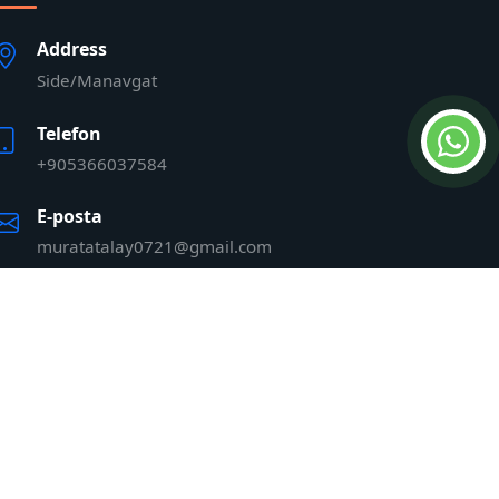
Address
Side/Manavgat
Telefon
+905366037584
E-posta
muratatalay0721@gmail.com