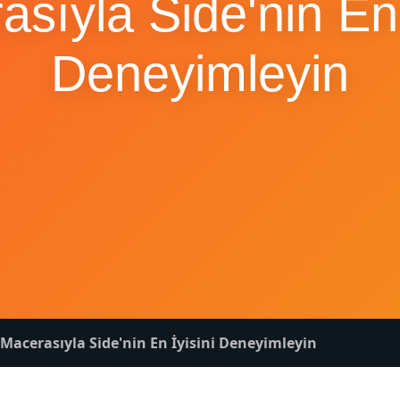
sıyla Side'nin En 
Deneyimleyin
Macerasıyla Side'nin En İyisini Deneyimleyin