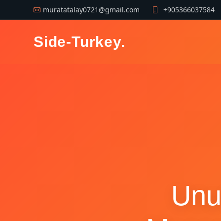
muratatalay0721@gmail.com
+905366037584
Side-Turkey
.
Unu