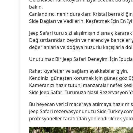
bakın.
Canlandırıcı nehir durakları: Kristal berraklığı
Side Dağları ve Vadilerini Keşfetmek İçin En İyi
Jeep Safari turu sizi alışılmışın dışına çıkarara
Dağ sırtlarından zeytin ve narenciye bahçeleriy
değer anlarla ve doğaya huzurlu kaçışlarla dol
Unutulmaz Bir Jeep Safari Deneyimi İçin İpuçla
Rahat kıyafetler ve sağlam ayakkabılar giyin.
Kendinizi güneşten korumak için güneş gözlüğ
Kameranızı hazır tutun; manzaralar nefes kesic
Side Jeep Safari Turunuza Nasıl Rezervasyon Ya
Bu heyecan verici maceraya atılmaya hazır mısı
Jeep Safari rezervasyonunuzu Side-Turkey.com
profesyoneller tarafından yönlendirilerek yol