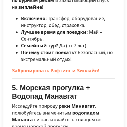
по бурным рекам
и захватывающий спуск
на
зиплайне
!
Включено:
Трансфер, оборудование,
инструктор, обед, страховка.
Лучшее время для поездки:
Май –
Сентябрь.
Семейный тур?
Да (от 7 лет).
Почему стоит поехать?
Безопасный, но
экстремальный отдых!
Забронировать Рафтинг и Зиплайн!
5. Морская прогулка +
Водопад Манавгат
Исследуйте природу
реки Манавгат
,
полюбуйтесь знаменитым
водопадом
Манавгат
и наслаждайтесь солнцем во
время морской прогулки.