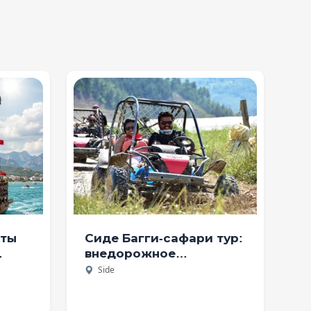
рироды
сервис
билетами в
музеи
аты
Сиде Багги-сафари тур:
внедорожное
ение
приключение в лесу и
Side
грязи