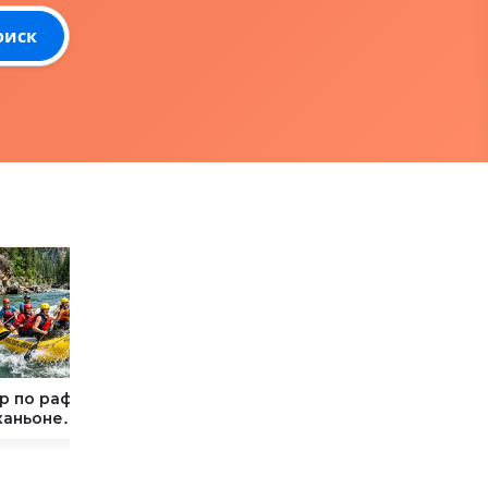
оиск
р по рафтингу
Из Сиде в Land of
2-дневный
каньоне
Legends
премиум-тур в
прюлю из
Тематический
Каппадокию из
де: 12 км
Парк —
Сиде с
реналина и
Трансферный
включёнными