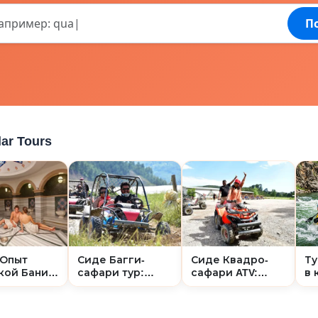
П
ar Tours
 Опыт
Сиде Багги-
Сиде Квадро-
Ту
кой Бани
сафари тур:
сафари ATV:
в 
м)
внедорожное
Финальное
Кё
приключение в
внедорожное
Си
лесу и грязи
приключение в
ад