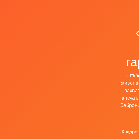
га
Откр
живопис
захва
впечат
Заброни
Квадро-