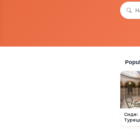
Popul
Сиде:
Турец
(Хама