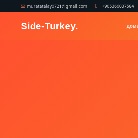
muratatalay0721@gmail.com
+905366037584
Side-Turkey
.
дом