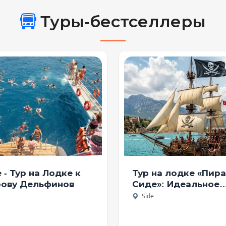
лесу и грязи
п
Туры-бестселлеры
 - Тур на Лодке к
Тур на лодке «Пир
ову Дельфинов
Сиде»: Идеальное
семейное приключ
Side
и развлечения для
детей