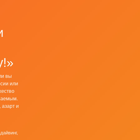
и
ы
у!»
ли вы
рсии или
жество
ваемым.
 азарт и
дайвинг,