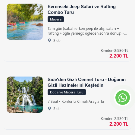
Evrenseki Jeep Safari ve Rafting
Combo Turu
Macera
Tam gün (sabah erken jeep ile alış; safari +
rafting + öğle yemeği; öğleden sonra dönüş) •
Evrenseki’deki otelinizden başlangıç noktasına
Side
ve geri dönüşte aynı şekilde konforlu ve klimalı
bir yolculuk.
Kimden 2.530 TL
2.200 TL
Side'den Gizli Cennet Turu - Doğanın
Gizli Hazinelerini Keşfedin
Doğa ve Macera Turu
7 Saat • Konforlu Klimalı Araçlarla
Side
Kimden 2.530 TL
2.200 TL