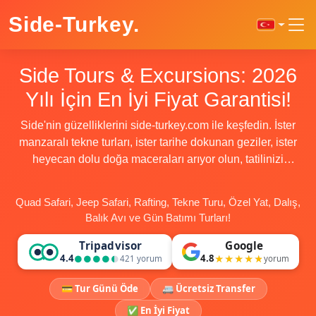
Side-Turkey
.
Side Tours & Excursions: 2026
Yılı İçin En İyi Fiyat Garantisi!
Side'nin güzelliklerini side-turkey.com ile keşfedin. İster
manzaralı tekne turları, ister tarihe dokunan geziler, ister
heyecan dolu doğa maceraları arıyor olun, tatilinizi
gerçekten unutulmaz kılacak birçok farklı deneyim
sunuyoruz. Maceranızı bugün rezerve edin ve Side'nin
Quad Safari, Jeep Safari, Rafting, Tekne Turu, Özel Yat, Dalış,
sunduğu güzelliğe, heyecana ve büyüye dalın!
Balık Avı ve Gün Batımı Turları!
Tripadvisor
Google
4.4
4.8
●●●●●
●●●●●
★★★★★
★★★★★
421 yorum
yorum
💳 Tur Günü Öde
🚐 Ücretsiz Transfer
✅ En İyi Fiyat