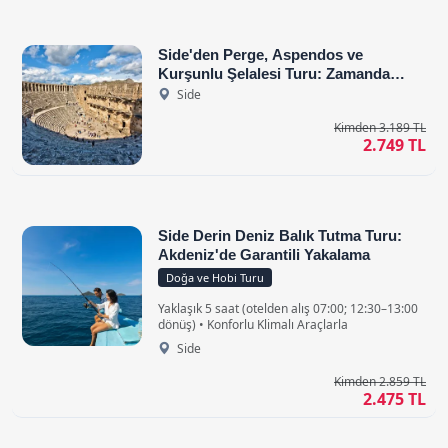
Side'den Perge, Aspendos ve
Kurşunlu Şelalesi Turu: Zamanda
Yolculuk
Side
Kimden 3.189 TL
2.749 TL
Side Derin Deniz Balık Tutma Turu:
Akdeniz'de Garantili Yakalama
Doğa ve Hobi Turu
Yaklaşık 5 saat (otelden alış 07:00; 12:30–13:00
dönüş) • Konforlu Klimalı Araçlarla
Side
Kimden 2.859 TL
2.475 TL