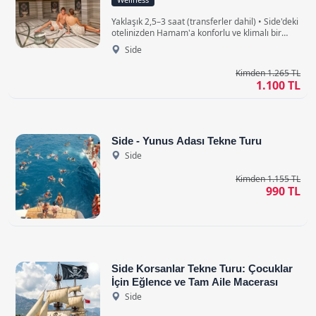
Yaklaşık 2,5–3 saat (transferler dahil) • Side'deki
otelinizden Hamam'a konforlu ve klimalı bir
yolculuk yaparak geri dönüşte aynı şekilde
Side
bırakılın.
Kimden 1.265 TL
1.100 TL
Side - Yunus Adası Tekne Turu
Side
Kimden 1.155 TL
990 TL
Side Korsanlar Tekne Turu: Çocuklar
İçin Eğlence ve Tam Aile Macerası
Side