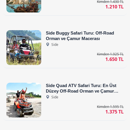
Kimden 1.430 TL
1.210 TL
Side Buggy Safari Turu: Off-Road
Orman ve Çamur Macerası
Side
Kimden 1.925 TL
1.650 TL
Side Quad ATV Safari Turu: En Üst
Düzey Off-Road Orman ve Çamur
Macerası
Side
Kimden 1.595 TL
1.375 TL