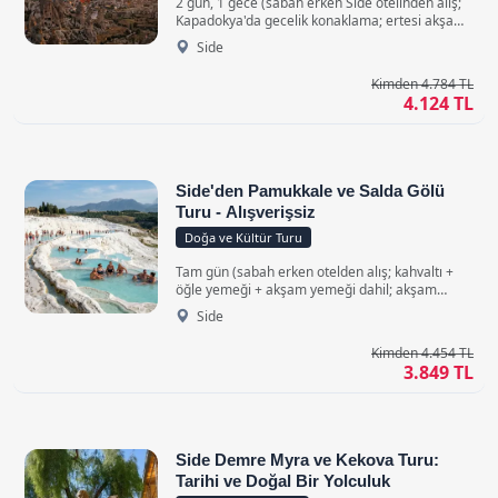
2 gün, 1 gece (sabah erken Side otelinden alış;
Kapadokya'da gecelik konaklama; ertesi akşam
dönüş) • Rahat Klimalı Araçlarla
Side
Kimden 4.784 TL
4.124 TL
Side'den Pamukkale ve Salda Gölü
Turu - Alışverişsiz
Doğa ve Kültür Turu
Tam gün (sabah erken otelden alış; kahvaltı +
öğle yemeği + akşam yemeği dahil; akşam
dönüş) • Konforlu Klimalı Araçlarla
Side
Kimden 4.454 TL
3.849 TL
Side Demre Myra ve Kekova Turu:
Tarihi ve Doğal Bir Yolculuk