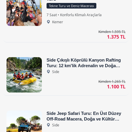
Tekne Turu ve Deniz Macerası
7 Saat • Konforlu Klimalı Araçlarla
Kemer
Kimden 1.595 TL
1.375 TL
Side Çıkışlı Köprülü Kanyon Rafting
Turu: 12 km'lik Adrenalin ve Doğa
Macerası
Side
Kimden 1.265 TL
1.100 TL
Side Jeep Safari Turu: En Üst Düzey
Off-Road Macera, Doğa ve Kültür
Keşfi
Side