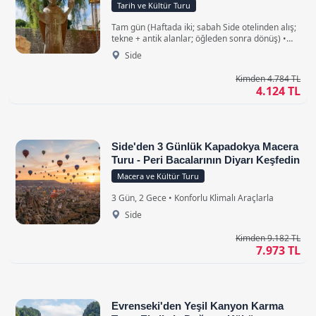
Tarih ve Kültür Turu
Tam gün (Haftada iki; sabah Side otelinden alış;
tekne + antik alanlar; öğleden sonra dönüş) •
Konforlu Klimalı Araçlarla
Side
Kimden 4.784 TL
4.124 TL
Side'den 3 Günlük Kapadokya Macera
Turu - Peri Bacalarının Diyarı Keşfedin
Macera ve Kültür Turu
3 Gün, 2 Gece • Konforlu Klimalı Araçlarla
Side
Kimden 9.182 TL
7.973 TL
Evrenseki'den Yeşil Kanyon Karma