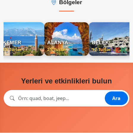
Bölgeler
KEMER
ALANYA
BELEK
15 Turlar
25 Turlar
17 Turlar
Yerleri ve etkinlikleri bulun
Ara