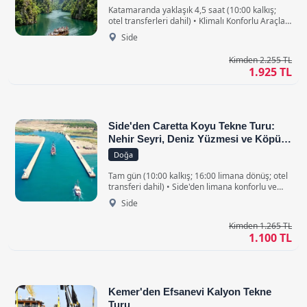
Katamaranda yaklaşık 4,5 saat (10:00 kalkış;
otel transferleri dahil) • Klimalı Konforlu Araçlar
ile
Side
Kimden 2.255 TL
1.925 TL
Side'den Caretta Koyu Tekne Turu:
Nehir Seyri, Deniz Yüzmesi ve Köpük
Partisi
Doğa
Tam gün (10:00 kalkış; 16:00 limana dönüş; otel
transferi dahil) • Side'den limana konforlu ve
klimalı bir yolculuk yaparak geri dönüşte aynı
Side
şekilde bırakılın.
Kimden 1.265 TL
1.100 TL
Kemer'den Efsanevi Kalyon Tekne
Turu