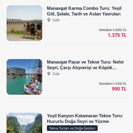
Manavgat Karma Combo Turu: Yeşil
Göl, Şelale, Tarih ve Aslan Yavruları
Side
Kimden 1.595 TL
1.375 TL
Manavgat Pazar ve Tekne Turu: Nehir
Seyri, Çarşı Alışverişi ve Köpük
Partisi
Side
Kimden 1.155 TL
990 TL
Yeşil Kanyon Katamaran Tekne Turu:
Huzurlu Doğa Seyri ve Yüzme
Tekne Turları ve Doğa Gezileri