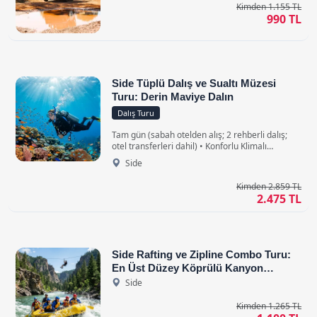
Kimden 1.155 TL
990 TL
Side Tüplü Dalış ve Sualtı Müzesi
Turu: Derin Maviye Dalın
Dalış Turu
Tam gün (sabah otelden alış; 2 rehberli dalış;
otel transferleri dahil) • Konforlu Klimalı
Araçlarla
Side
Kimden 2.859 TL
2.475 TL
Side Rafting ve Zipline Combo Turu:
En Üst Düzey Köprülü Kanyon
Macerası
Side
Kimden 1.265 TL