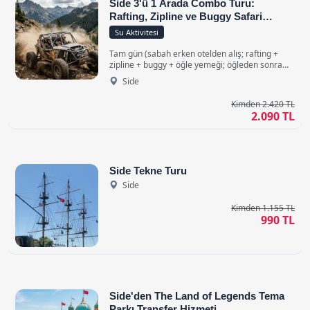
Side 3'ü 1 Arada Combo Turu:
Rafting, Zipline ve Buggy Safari
Macerası
Su Aktivitesi
Tam gün (sabah erken otelden alış; rafting +
zipline + buggy + öğle yemeği; öğleden sonra
dönüş) • Klimalı Konforlu Araçlar ile
Side
Kimden 2.420 TL
2.090 TL
Side Tekne Turu
Side
Kimden 1.155 TL
990 TL
Side'den The Land of Legends Tema
Parkı Transfer Hizmeti