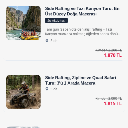
Side Rafting ve Tazı Kanyon Turu: En
Üst Düzey Doğa Macerası
Su Aktivitesi
Tam gün (sabah otelden alış; rafting + Tazı
Kanyon manzara noktası; öğleden sonra dönüş)
• Klimalı Konforlu Araçlar ile
Side
Kimden 2.200 TL
1.870 TL
Side Rafting, Zipline ve Quad Safari
Turu: 3'ü 1 Arada Macera
Side
Kimden 2.090 TL
1.815 TL