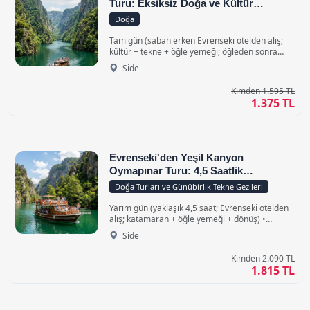
Turu: Eksiksiz Doğa ve Kültür
Yolculuğu
Doğa
Tam gün (sabah erken Evrenseki otelden alış;
kültür + tekne + öğle yemeği; öğleden sonra
dönüş) • Evrenseki’deki otelinizden Green
Side
Canyon’a ve geri dönüşte aynı şekilde konforlu
ve klimalı bir yolculuk.
Kimden 1.595 TL
1.375 TL
Evrenseki'den Yeşil Kanyon
Oymapınar Turu: 4,5 Saatlik
Katamaran Seyri
Doğa Turları ve Günübirlik Tekne Gezileri
Yarım gün (yaklaşık 4,5 saat; Evrenseki otelden
alış; katamaran + öğle yemeği + dönüş) •
Evrenseki'deki otelinizden lüks ve klimalı
Side
araçlarla alınıp tur bitiminde otelinize bırakılma
ayrıcalığı.
Kimden 2.090 TL
1.815 TL