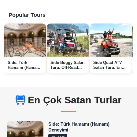
Popular Tours
Side: Türk
Side Buggy Safari
Side Quad ATV
Hamamı (Hamam)
Turu: Off-Road
Safari Turu: En
Deneyimi
Orman ve Çamur
Üst Düzey Off-
Macerası
Road Orman ve
Çamur Macerası
En Çok Satan Turlar
Side: Türk Hamamı (Hamam)
Deneyimi
Wellness