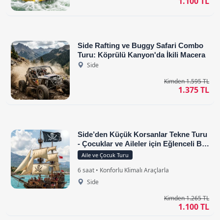
1.100 TL
Side Rafting ve Buggy Safari Combo
Turu: Köprülü Kanyon'da İkili Macera
Side
Kimden 1.595 TL
1.375 TL
Side’den Küçük Korsanlar Tekne Turu
- Çocuklar ve Aileler için Eğlenceli Bir
Macera
Aile ve Çocuk Turu
6 saat • Konforlu Klimalı Araçlarla
Side
Kimden 1.265 TL
1.100 TL