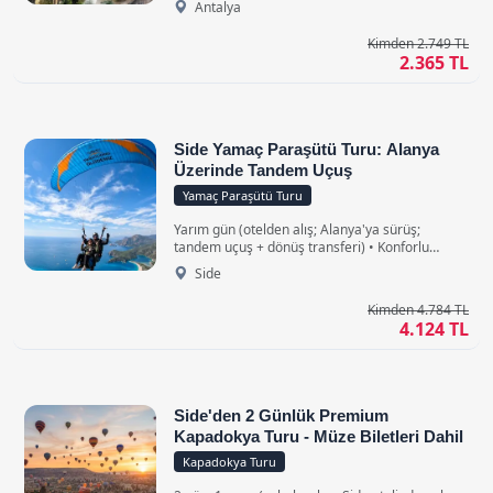
Antalya
Kimden 2.749 TL
2.365 TL
Side Yamaç Paraşütü Turu: Alanya
Üzerinde Tandem Uçuş
Yamaç Paraşütü Turu
Yarım gün (otelden alış; Alanya'ya sürüş;
tandem uçuş + dönüş transferi) • Konforlu
Klimalı Araçlarla
Side
Kimden 4.784 TL
4.124 TL
Side'den 2 Günlük Premium
Kapadokya Turu - Müze Biletleri Dahil
Kapadokya Turu