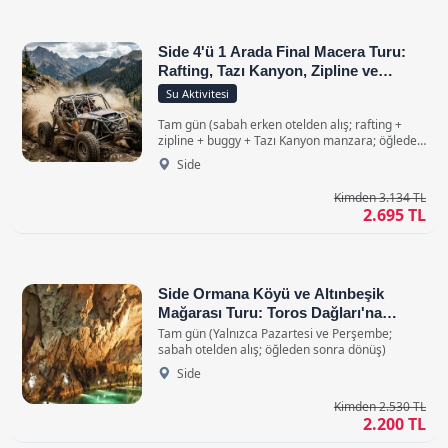
Side 4'ü 1 Arada Final Macera Turu:
Rafting, Tazı Kanyon, Zipline ve
Buggy Safari
Su Aktivitesi
Tam gün (sabah erken otelden alış; rafting +
zipline + buggy + Tazı Kanyon manzara; öğleden
sonra geç dönüş) • Klimalı Konforlu Araçlar ile
Side
Kimden 3.134 TL
2.695 TL
Side Ormana Köyü ve Altınbeşik
Mağarası Turu: Toros Dağları'na
Yolculuk
Tam gün (Yalnızca Pazartesi ve Perşembe;
sabah otelden alış; öğleden sonra dönüş)
Side
Kimden 2.530 TL
2.200 TL