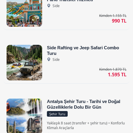
Side
Kimden 1.155 TL
990 TL
Side Rafting ve Jeep Safari Combo
Turu
Side
Kimden 1.870 TL
1.595 TL
Antalya Şehir Turu - Tarihi ve Doğal
Güzelliklerle Dolu Bir Gün
Şehir Turu
Yaklaşık 8 saat (transfer + şehir turu) • Konforlu
Klimalı Araçlarla