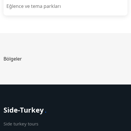
Eğlence ve tema parkları
Bölgeler
Side-Turkey
.
Side turkey tours