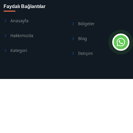
Faydalı Bağlantılar
Anasayfa
Bölgeler
Hakkımızda
Blog
Kategori
İletişim
Bize Ulaşın
Address
Side/Manavgat
Telefon