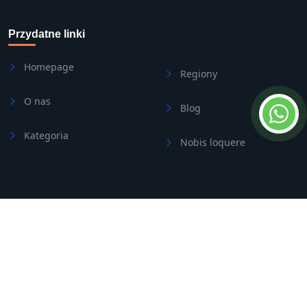
Przydatne linki
Homepage
Regiony
O nas
Blog
Kategoria
Nobis loquere
skontaktuj się z nami
Address
Side/Manavgat