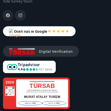
Side turkey tours
★★★★★
Oceń nas w Google
Digital Verification
Tripadvisor
4.4
●●●●●
●●●●●
421 opinii
2026
TÜRSAB
TÜRKİYE SEYAHAT ACENTALARI BİRLİĞİ
ASSOCIATION OF TURKISH TRAVEL AGENCIES
MURAT ATALAY TURİZM
Belge No:
11294
Seri No:
A 11294