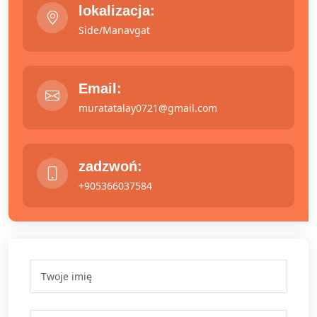
lokalizacja:
Side/Manavgat
Email:
muratatalay0721@gmail.com
zadzwoń:
+905366037584