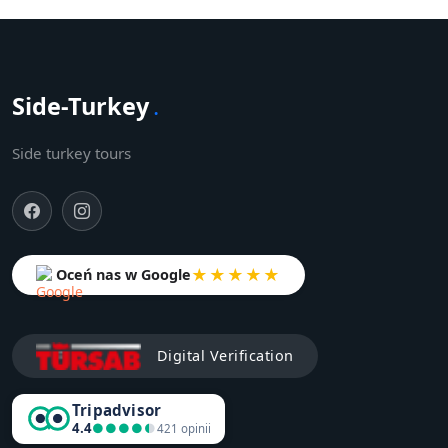
Side-Turkey
.
Side turkey tours
★★★★★
Oceń nas w Google
Digital Verification
Tripadvisor
4.4
●●●●●
●●●●●
421 opinii