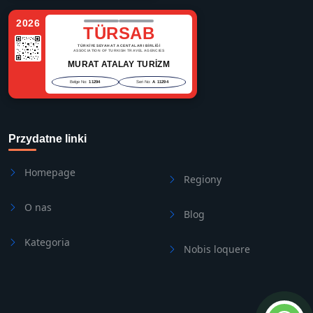
2026
TÜRSAB
TÜRKİYE SEYAHAT ACENTALARI BİRLİĞİ
ASSOCIATION OF TURKISH TRAVEL AGENCIES
MURAT ATALAY TURİZM
Belge No:
11294
Seri No:
A 11294
Przydatne linki
Homepage
Regiony
O nas
Blog
Kategoria
Nobis loquere