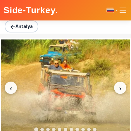
Главная страница
Регионы
Antalya
Захватывающее Прик
Side-Turkey
.
←
Antalya