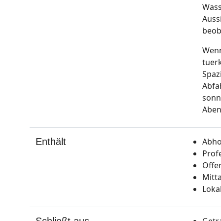
Wass
Auss
beob
Wenn
tuer
Spaz
Abfa
sonn
Aben
Enthält
Abho
Prof
Offe
Mitt
Loka
Schließt aus
Getr