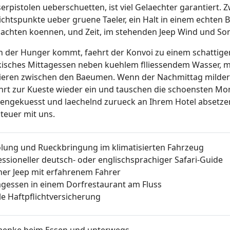
erpistolen ueberschuetten, ist viel Gelaechter garantiert. 
ichtspunkte ueber gruene Taeler, ein Halt in einem echten 
achten koennen, und Zeit, im stehenden Jeep Wind und So
 der Hunger kommt, faehrt der Konvoi zu einem schattigen
kisches Mittagessen neben kuehlem flliessendem Wasser, m
ieren zwischen den Baeumen. Wenn der Nachmittag milder wi
hrt zur Kueste wieder ein und tauschen die schoensten Mo
engekuesst und laechelnd zurueck an Ihrem Hotel absetzen,
teuer mit uns.
lung und Rueckbringung im klimatisierten Fahrzeug
essioneller deutsch- oder englischsprachiger Safari-Guide
ner Jeep mit erfahrenem Fahrer
agessen in einem Dorfrestaurant am Fluss
le Haftpflichtversicherung
aenke beim Essen und unterwegs