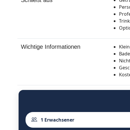
Pers
Prof
Trin
Opti
Wichtige Informationen
Klei
Bade
Nich
Gesc
Kost
1
Erwachsener