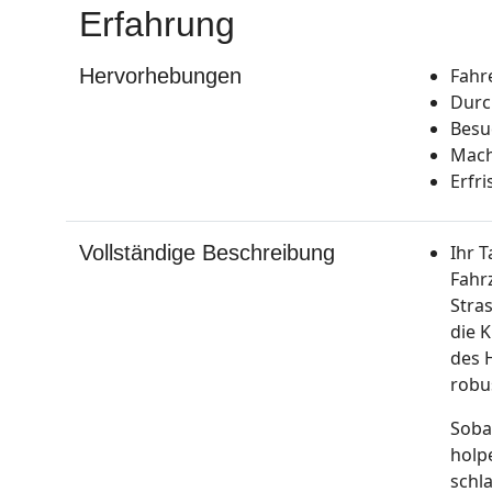
Erfahrung
Hervorhebungen
Fahr
Durc
Besu
Mach
Erfr
Vollständige Beschreibung
Ihr 
Fahr
Stra
die 
des 
robu
Soba
holp
schl