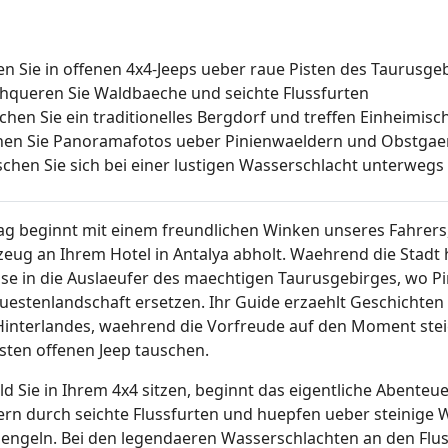
en Sie in offenen 4x4-Jeeps ueber raue Pisten des Taurusge
hqueren Sie Waldbaeche und seichte Flussfurten
chen Sie ein traditionelles Bergdorf und treffen Einheimisc
en Sie Panoramafotos ueber Pinienwaeldern und Obstgae
ischen Sie sich bei einer lustigen Wasserschlacht unterwegs
Tag beginnt mit einem freundlichen Winken unseres Fahrers,
zeug an Ihrem Hotel in Antalya abholt. Waehrend die Stadt 
sse in die Auslaeufer des maechtigen Taurusgebirges, wo P
Kuestenlandschaft ersetzen. Ihr Guide erzaehlt Geschichten
Hinterlandes, waehrend die Vorfreude auf den Moment steig
sten offenen Jeep tauschen.
ld Sie in Ihrem 4x4 sitzen, beginnt das eigentliche Abenteu
ern durch seichte Flussfurten und huepfen ueber steinige 
aengeln. Bei den legendaeren Wasserschlachten an den Flus