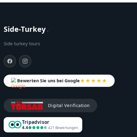
Side-Turkey
.
Side turkey tours
★★★★★
Bewerten Sie uns bei Google
Digital Verification
Tripadvisor
4.4
●●●●●
●●●●●
421 Bewertungen