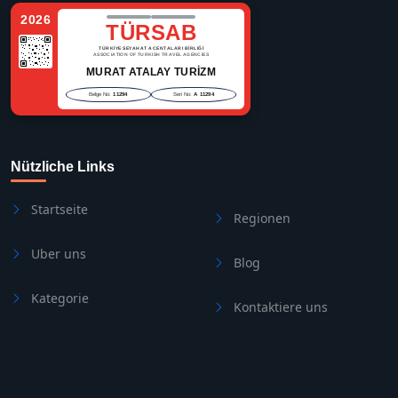
2026
TÜRSAB
TÜRKİYE SEYAHAT ACENTALARI BİRLİĞİ
ASSOCIATION OF TURKISH TRAVEL AGENCIES
MURAT ATALAY TURİZM
Belge No:
11294
Seri No:
A 11294
Nützliche Links
Startseite
Regionen
Uber uns
Blog
Kategorie
Kontaktiere uns