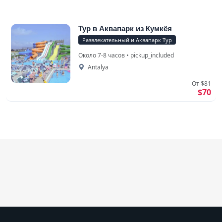
Тур в Аквапарк из Кумкёя
Развлекательный и Аквапарк Тур
Около 7-8 часов • pickup_included
Antalya
От $81
$70