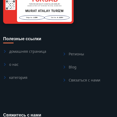
TÜRKİYE SEYAHAT ACENTALARI BİRLİĞİ
ASSOCIATION OF TURKISH TRAVEL AGENCIES
MURAT ATALAY TURİZM
Belge No:
11294
Seri No:
A 11294
Полезные ссылки
домашняя страница
Регионы
о нас
Blog
категория
Связаться с нами
Свяжитесь с нами