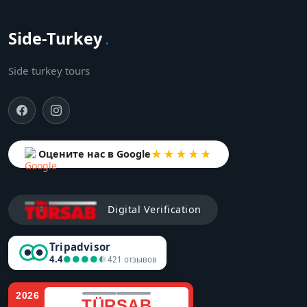
Side-Turkey
.
Side turkey tours
★★★★★
Оцените нас в Google
Digital Verification
Tripadvisor
4.4
●●●●●
●●●●●
421 отзывов
2026
TÜRSAB