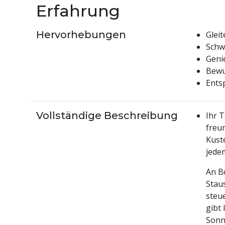
Erfahrung
Hervorhebungen
Glei
Schw
Geni
Bewu
Ents
Vollständige Beschreibung
Ihr 
freu
Kust
jede
An B
Stau
steu
gibt
Sonn