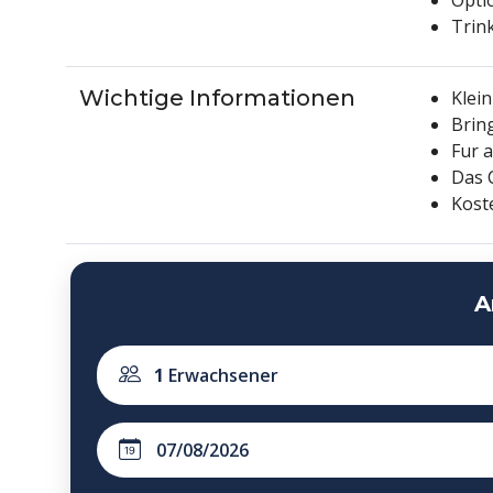
Trin
Wichtige Informationen
Klei
Brin
Fur 
Das 
Kost
A
1
Erwachsener