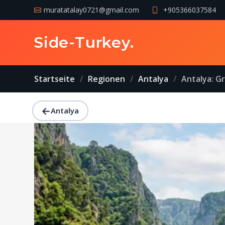
muratatalay0721@gmail.com
+905366037584
Side-Turkey
.
Startseite
Regionen
Antalya
Antalya: G
←
Antalya