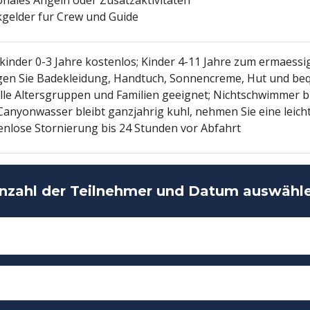
kgelder fur Crew und Guide
nkinder 0-3 Jahre kostenlos; Kinder 4-11 Jahre zum ermaessi
gen Sie Badekleidung, Handtuch, Sonnencreme, Hut und be
alle Altersgruppen und Familien geeignet; Nichtschwimmer b
Canyonwasser bleibt ganzjahrig kuhl, nehmen Sie eine leicht
enlose Stornierung bis 24 Stunden vor Abfahrt
nzahl der Teilnehmer und Datum auswähl