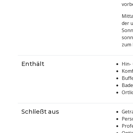
vorb
Mitt
der u
Sonn
sonn
zum 
Enthält
Hin-
Komf
Buff
Bade
Ortl
Schließt aus
Getr
Pers
Prof
Opti