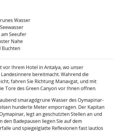
fgrunes Wasser
n Seewasser
r am Seeufer
hster Nahe
d Buchten
vor Ihrem Hotel in Antalya, wo unser
ns Landesinnere bereitmacht. Wahrend die
cht, fahren Sie Richtung Manavgat, und mit
 die Tore des Green Canyon vor Ihnen offnen.
eraubend smaragdgrune Wasser des Oymapinar-
Felsen hunderte Meter emporragen. Der Kapitan
 Oymapinar, legt an geschutzten Stellen an und
hen den Badepausen liegen Sie auf dem
lle und spiegelglatte Reflexionen fast lautlos