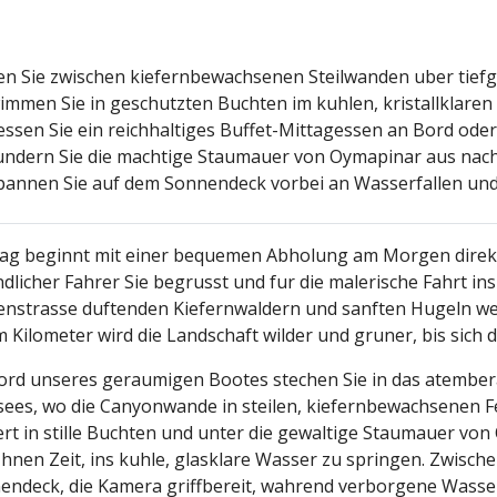
ten Sie zwischen kiefernbewachsenen Steilwanden uber tie
immen Sie in geschutzten Buchten im kuhlen, kristallklare
essen Sie ein reichhaltiges Buffet-Mittagessen an Bord ode
ndern Sie die machtige Staumauer von Oymapinar aus nac
pannen Sie auf dem Sonnendeck vorbei an Wasserfallen un
Tag beginnt mit einer bequemen Abholung am Morgen direkt 
ndlicher Fahrer Sie begrusst und fur die malerische Fahrt i
enstrasse duftenden Kiefernwaldern und sanften Hugeln wei
m Kilometer wird die Landschaft wilder und gruner, bis sich
ord unseres geraumigen Bootes stechen Sie in das atemb
sees, wo die Canyonwande in steilen, kiefernbewachsenen 
ert in stille Buchten und unter die gewaltige Staumauer von
 Ihnen Zeit, ins kuhle, glasklare Wasser zu springen. Zwisc
endeck, die Kamera griffbereit, wahrend verborgene Wasserfa