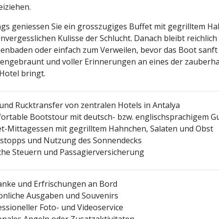
eiziehen.
ags geniessen Sie ein grosszugiges Buffet mit gegrilltem H
nvergesslichen Kulisse der Schlucht. Danach bleibt reichlich 
enbaden oder einfach zum Verweilen, bevor das Boot sanft 
engebraunt und voller Erinnerungen an eines der zauberha
Hotel bringt.
 und Rucktransfer von zentralen Hotels in Antalya
ortable Bootstour mit deutsch- bzw. englischsprachigem G
et-Mittagessen mit gegrilltem Hahnchen, Salaten und Obst
stopps und Nutzung des Sonnendecks
iche Steuern und Passagierversicherung
anke und Erfrischungen an Bord
onliche Ausgaben und Souvenirs
essioneller Foto- und Videoservice
onales Angeln oder Zusatzaktivitaten