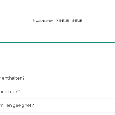
Erwachsener 1 X 54EUR = 54EUR
r enthalten?
ootstour?
milien geeignet?