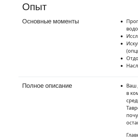
Опыт
Основные моменты
Прог
вод
Иссл
Иску
(опц
Отдо
Насл
Полное описание
Ваш 
в ко
сред
Тавр
почу
оста
Глав