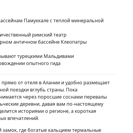
ассейнам Памуккале с теплой минеральной
личественный римский театр
арном античном бассейне Клеопатры
называют турецкими Мальдивами
ровождении опытного гида
с прямо от отеля в Алании и удобно размещает
ой поездки вглубь страны. Пока
днимается через поросшие соснами перевалы
льческие деревни, давая вам по-настоящему
елится историями о регионе, а короткая
ных впечатлений.
й замок, где богатые кальцием термальные