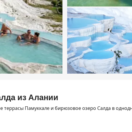
алда из Алании
е террасы Памуккале и бирюзовое озеро Салда в однодн