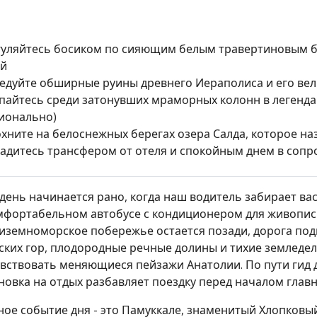
уляйтесь босиком по сияющим белым травертиновым б
ой
едуйте обширные руины древнего Иераполиса и его ве
пайтесь среди затонувших мраморных колонн в легенд
ионально)
хните на белоснежных берегах озера Салда, которое 
адитесь трансфером от отеля и спокойным днем в соп
день начинается рано, когда наш водитель забирает ва
мфортабельном автобусе с кондиционером для живописн
иземноморское побережье остается позади, дорога по
ских гор, плодородные речные долины и тихие земледе
вствовать меняющиеся пейзажи Анатолии. По пути гид д
новка на отдых разбавляет поездку перед началом глав
ное событие дня - это Памуккале, знаменитый Хлопковы