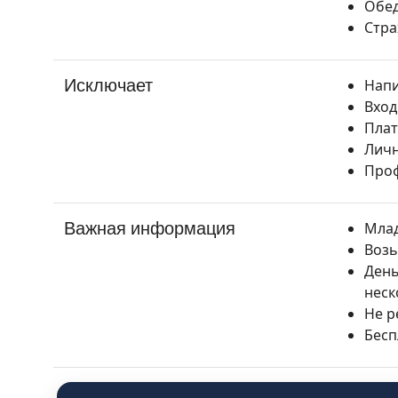
Обед
Стра
Исключает
Напи
Вход
Плат
Личн
Проф
Важная информация
Млад
Возь
День
неск
Не р
Бесп