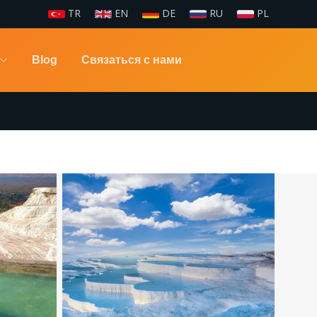
TR
EN
DE
RU
PL
Blog
Связаться с нами