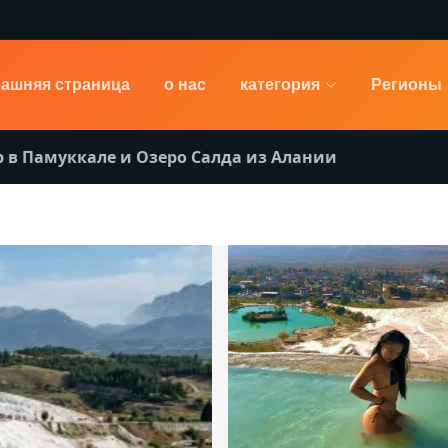
ашняя страница
о нас
категория
Регионы
р в Памуккале и Озеро Салда из Алании