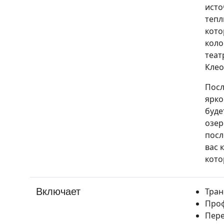
исто
тепл
кото
коло
теат
Клео
Посл
ярко
буде
озер
посл
вас 
кото
Включает
Тран
Проф
Пере