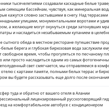
чники тысячелетиями создавали каскадные белые траве
ым сияющим бассейнам, чувствуя, как минеральная вода
рые кажутся словно застывшими в снегу. Над террасами
ннадными улицами, монументальными воротами и уди
ром, а желающие могут окунуться среди затонувших мр
патры и насладиться незабываемым купанием в целебны
е сытного обеда в местном ресторане путешествие прод
-белые берега и глубокая бирюзовая вода заслужили ем
т свободное время, чтобы прогуляться по песчаному пл
о или просто насладиться одним из самых фотогеничных
еполуденный свет смягчается, мы отправляемся в комф
к отелю с картами памяти, полными белых террас и бирю
ром вы будете рассказывать еще долго после окончания
сфер туда и обратно от вашего отеля в Алании
ессиональный лицензированный русскоговорящий гид
езд на комфортабельном автобусе с кондиционером