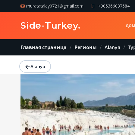
muratatalay0721@gmail.com
+905366037584
Side-Turkey
.
дом
Главная страница
Регионы
Alanya
Ту
←
Alanya