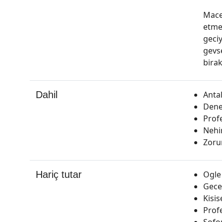
Mace
etme
geci
gevs
birak
Dahil
Anta
Deney
Prof
Nehi
Zorun
Hariç tutar
Ogle
Gecer
Kisis
Prof
Sofor