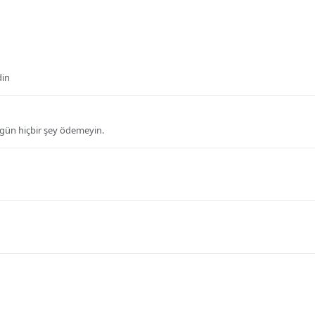
din
bugün hiçbir şey ödemeyin.