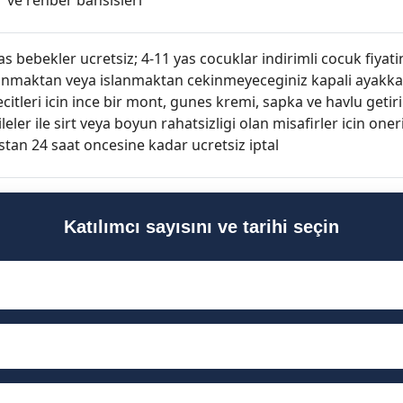
as bebekler ucretsiz; 4-11 yas cocuklar indirimli cocuk fiyati
anmaktan veya islanmaktan cekinmeyeceginiz kapali ayakkabi
citleri icin ince bir mont, gunes kremi, sapka ve havlu getir
eler ile sirt veya boyun rahatsizligi olan misafirler icin one
stan 24 saat oncesine kadar ucretsiz iptal
Katılımcı sayısını ve tarihi seçin