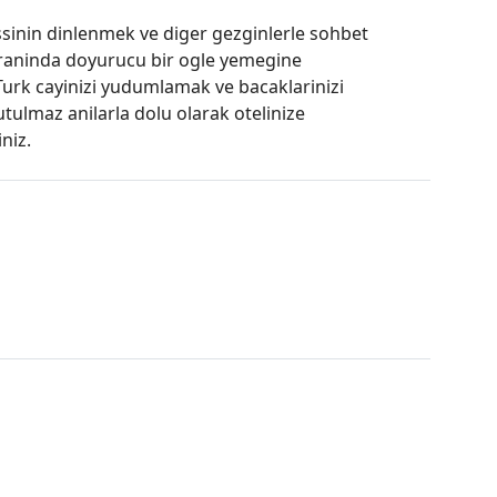
ssinin dinlenmek ve diger gezginlerle sohbet
oraninda doyurucu bir ogle yemegine
Turk cayinizi yudumlamak ve bacaklarinizi
tulmaz anilarla dolu olarak otelinize
niz.