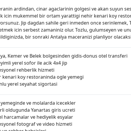
ranin ardindan, cinar agaclarinin golgesi ve akan suyun se
k icin mukemmel bir ortam yarattigi nehir kenari koy rest
yorsunuz. Jip dagdan sahile geri inmeden once serinlemek, 
etmek icin serbest zamaniniz olur. Tozlu, gulumseyen ve unu
ildiginizda, bir sonraki Antalya maceranizi planliyor olacaksi
lya, Kemer ve Belek bolgesinden gidis-donus otel transferi
imli yerel sofor ile acik 4x4 jip
esyonel rehberlik hizmeti
r kenari koy restoraninda ogle yemegi
lu yerel seyahat sigortasi
 yemeginde ve molalarda icecekler
li oldugunda Yanartas giris ucreti
el harcamalar ve hediyelik esyalar
esyonel fotograf ve video hizmeti
 ve rehber bahsisleri