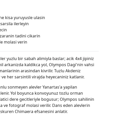
e kisa yuruyusle ulasin
arsila ilerleyin
ecin
aranin tadini cikarin
le molasi verin
 yuzlu bir sabah alimiyla baslar; acik 4x4 jipiniz
ahil arkanizda kaldikca yol, Olympos Dagi'nin vahsi
manlarinin arasindan kivrilir. Tuzlu Akdeniz
 ve her sarsintili virajda heyecaniniz katlanir.
 unlu sonmeyen alevler Yanartas'a yapilan
beslenir. Yol boyunca konvoyunuz tozlu orman
hlatici dere gecitleriyle bogusur; Olympos sahilinin
 ve fotograf molasi verilir. Dans eden alevlerin
skuren Chimaera efsanesini anlatir.