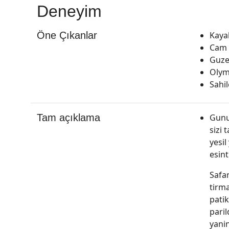
Deneyim
Öne Çıkanlar
Kaya
Cam k
Guze
Olym
Sahil
Tam açıklama
Gunun
sizi 
yesil
esint
Safar
tirma
patik
paril
yani