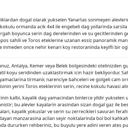
liklardan dogal olarak yukselen Yanartas sonmeyen alevlerin
okulu ormanda acik 4x4 ile engebeli dag yollarinda sarsila s
rgah boyunca serin dag derelerinden ve su gecitlerinden g
pos sahili ve Toros eteklerine uzanan essiz panoramik manz
e inmeden once nehir kenari koy restoraninda keyifli bir og
uz, Antalya, Kemer veya Belek bolgesindeki otelinizden guler
tatil koyu seridinden uzaklastirmak icin hazir bekliyordur. S
 yamaclarina tirmanir, narenciye bahceleri ve golgeli cam or
isinin yerini Toros eteklerinin serin, recine kokulu havasi alir
inin kalbi, kayalik dag yamacindan binlerce yildir yukselen
nistir; bu alevler kayalarin arasindan sizan dogal gaz ile 
alari, kayalik yokuslar ve serin su zerrecikleri savuran fera
dayan manzarasina acilan seyir noktalarinda bol bol kahkaha
nda dururken rehberiniz, bu buyulu yere adini veren ates pu