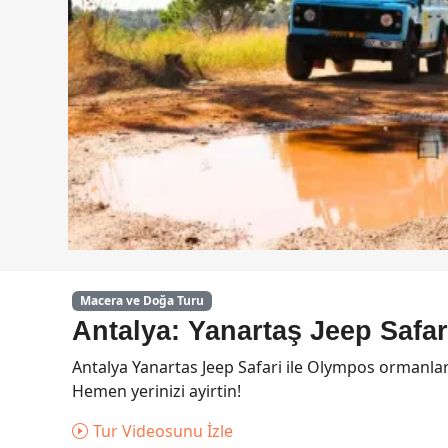
Macera ve Doğa Turu
Antalya: Yanartaş Jeep Safar
Antalya Yanartas Jeep Safari ile Olympos ormanlari
Hemen yerinizi ayirtin!
Tur Videosunu İzle