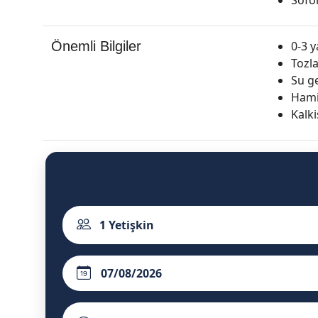
Önemli Bilgiler
0-3 y
Tozl
Su ge
Hamil
Kalki
1
Yetişkin