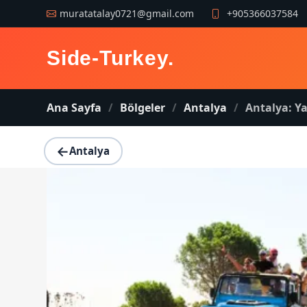
muratatalay0721@gmail.com
+905366037584
Side-Turkey
.
Ana Sayfa
Bölgeler
Antalya
Antalya: Ya
←
Antalya