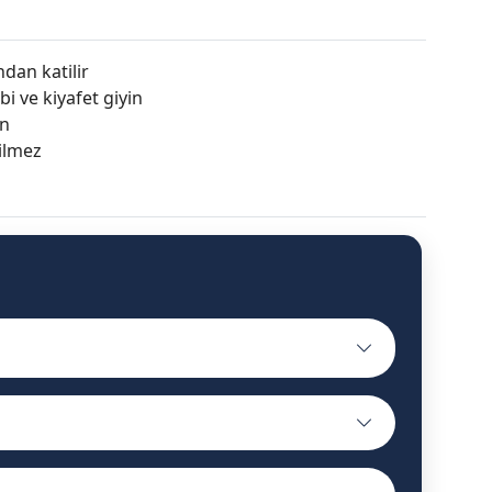
ndan katilir
 ve kiyafet giyin
in
rilmez