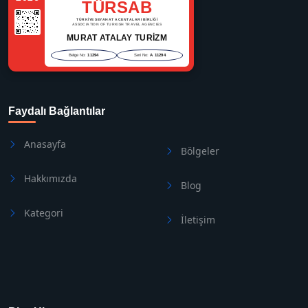
TÜRSAB
TÜRKİYE SEYAHAT ACENTALARI BİRLİĞİ
ASSOCIATION OF TURKISH TRAVEL AGENCIES
MURAT ATALAY TURİZM
Belge No:
11294
Seri No:
A 11294
Faydalı Bağlantılar
Anasayfa
Bölgeler
Hakkımızda
Blog
Kategori
İletişim