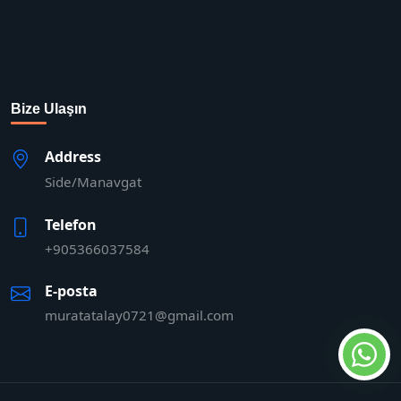
Bize Ulaşın
Address
Side/Manavgat
Telefon
+905366037584
E-posta
muratatalay0721@gmail.com