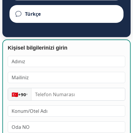
Kişisel bilgilerinizi girin
🇹🇷
+90
▾