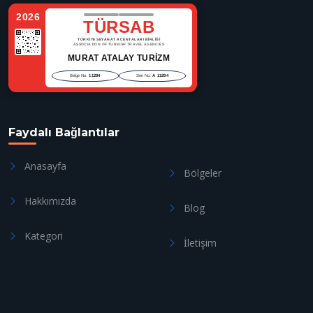
2026
TÜRSAB
TÜRKİYE SEYAHAT ACENTALARI BİRLİĞİ
ASSOCIATION OF TURKISH TRAVEL AGENCIES
MURAT ATALAY TURİZM
Belge No:
11294
Seri No:
A 11294
Faydalı Bağlantılar
Anasayfa
Bölgeler
Hakkımızda
Blog
Kategori
İletişim