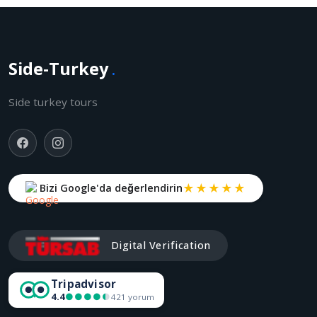
Side-Turkey
.
Side turkey tours
★★★★★
Bizi Google'da değerlendirin
Digital Verification
Tripadvisor
4.4
●●●●●
●●●●●
421 yorum