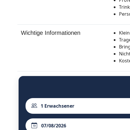
Trin
Pers
Wichtige Informationen
Klei
Trag
Brin
Nich
Kost
1
Erwachsener