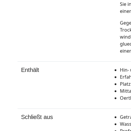
Sie 
eine
Gege
Troc
wind
glue
eine
Enthält
Hin-
Erfa
Plat
Mitt
Oert
Schließt aus
Getr
Wass
Prof