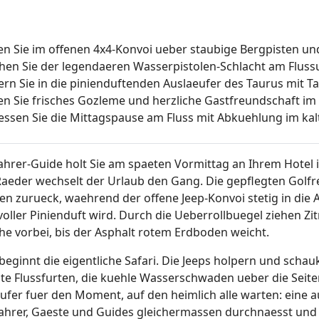
en Sie im offenen 4x4-Konvoi ueber staubige Bergpisten und
hen Sie der legendaeren Wasserpistolen-Schlacht am Flussu
ern Sie in die pinienduftenden Auslaeufer des Taurus mit Ta
en Sie frisches Gozleme und herzliche Gastfreundschaft im
essen Sie die Mittagspause am Fluss mit Abkuehlung im ka
Fahrer-Guide holt Sie am spaeten Vormittag an Ihrem Hotel
Raeder wechselt der Urlaub den Gang. Die gepflegten Gol
en zurueck, waehrend der offene Jeep-Konvoi stetig in die A
voller Pinienduft wird. Durch die Ueberrollbuegel ziehen 
he vorbei, bis der Asphalt rotem Erdboden weicht.
 beginnt die eigentliche Safari. Die Jeeps holpern und scha
hte Flussfurten, die kuehle Wasserschwaden ueber die Seite
sufer fuer den Moment, auf den heimlich alle warten: eine 
Fahrer, Gaeste und Guides gleichermassen durchnaesst und