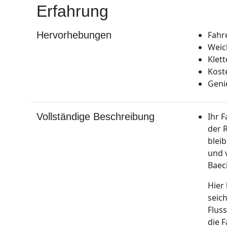
Erfahrung
Hervorhebungen
Fahr
Weic
Klett
Kost
Geni
Vollständige Beschreibung
Ihr 
der 
bleib
und 
Baec
Hier
seic
Flus
die 