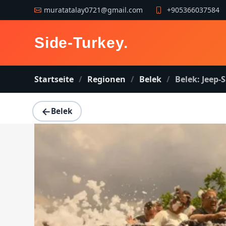
muratatalay0721@gmail.com
+905366037584
Side-Turkey
.
Startseite
Regionen
Belek
Belek: Jeep-S
←
Belek