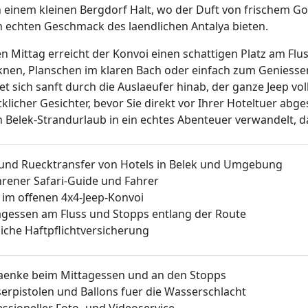
in einem kleinen Bergdorf Halt, wo der Duft von frischem Go
n echten Geschmack des laendlichen Antalya bieten.
n Mittag erreicht der Konvoi einen schattigen Platz am Flu
knen, Planschen im klaren Bach oder einfach zum Geniessen
et sich sanft durch die Auslaeufer hinab, der ganze Jeep v
cklicher Gesichter, bevor Sie direkt vor Ihrer Hoteltuer ab
n Belek-Strandurlaub in ein echtes Abenteuer verwandelt, d
 und Ruecktransfer von Hotels in Belek und Umgebung
hrener Safari-Guide und Fahrer
z im offenen 4x4-Jeep-Konvoi
agessen am Fluss und Stopps entlang der Route
liche Haftpflichtversicherung
aenke beim Mittagessen und an den Stopps
erpistolen und Ballons fuer die Wasserschlacht
essioneller Foto- und Videoservice