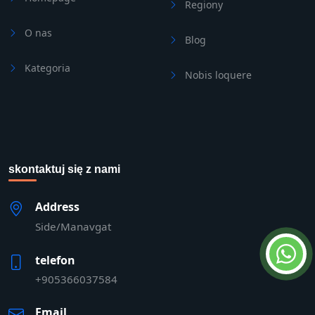
Regiony
O nas
Blog
Kategoria
Nobis loquere
skontaktuj się z nami
Address
Side/Manavgat
telefon
+905366037584
Email