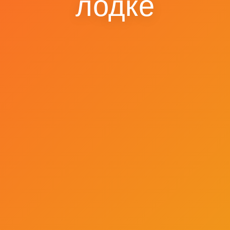
лодке