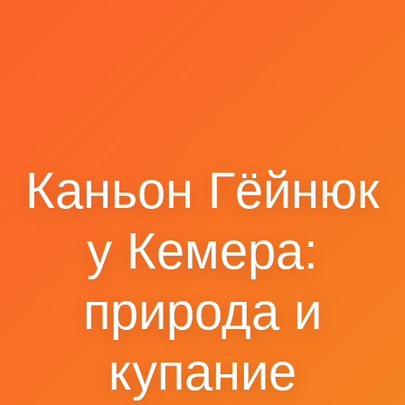
Каньон Гёйнюк
у Кемера:
природа и
купание