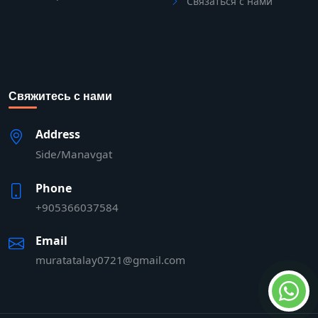
Связаться с нами
Свяжитесь с нами
Address
Side/Manavgat
Phone
+905366037584
Email
muratatalay0721@gmail.com