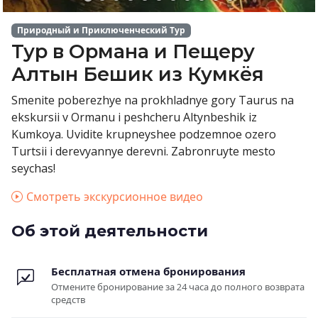
Природный и Приключенческий Тур
Тур в Ормана и Пещеру
Алтын Бешик из Кумкёя
Smenite poberezhye na prokhladnye gory Taurus na
ekskursii v Ormanu i peshcheru Altynbeshik iz
Kumkoya. Uvidite krupneyshee podzemnoe ozero
Turtsii i derevyannye derevni. Zabronruyte mesto
seychas!
Смотреть экскурсионное видео
Об этой деятельности
Бесплатная отмена бронирования
Отмените бронирование за 24 часа до полного возврата
средств