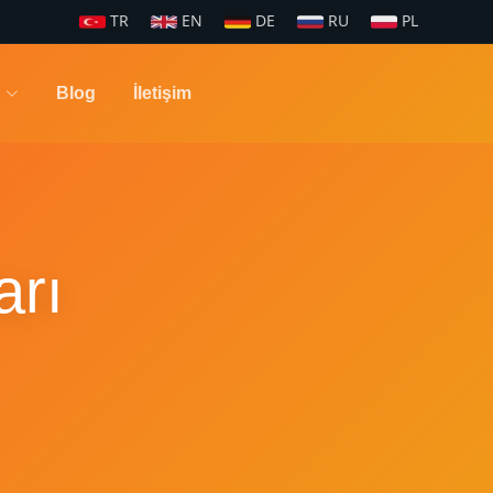
TR
EN
DE
RU
PL
Blog
İletişim
arı