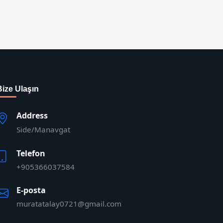
Bize Ulaşın
Address
Side/Manavgat
Telefon
+905366037584
E-posta
muratatalay0721@gmail.com