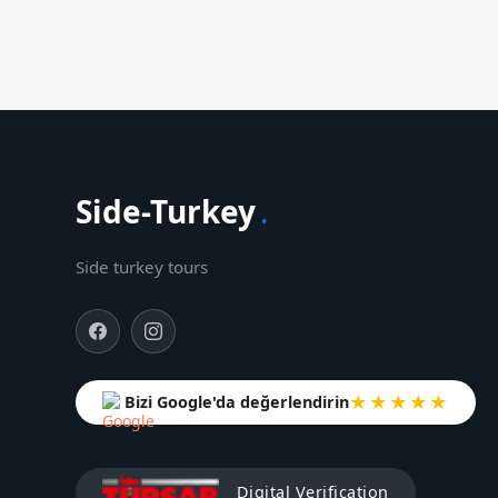
Side-Turkey
.
Side turkey tours
★★★★★
Bizi Google'da değerlendirin
Digital Verification