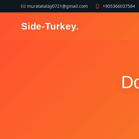
muratatalay0721@gmail.com
+905366037584
Side-Turkey
.
Do