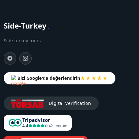
Side-Turkey
.
Side turkey tours
★★★★★
Bizi Google'da değerlendirin
Digital Verification
Tripadvisor
4.4
●●●●●
●●●●●
421 yorum