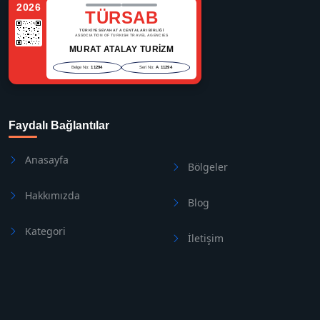
2026
TÜRSAB
TÜRKİYE SEYAHAT ACENTALARI BİRLİĞİ
ASSOCIATION OF TURKISH TRAVEL AGENCIES
MURAT ATALAY TURİZM
Belge No:
11294
Seri No:
A 11294
Faydalı Bağlantılar
Anasayfa
Bölgeler
Hakkımızda
Blog
Kategori
İletişim