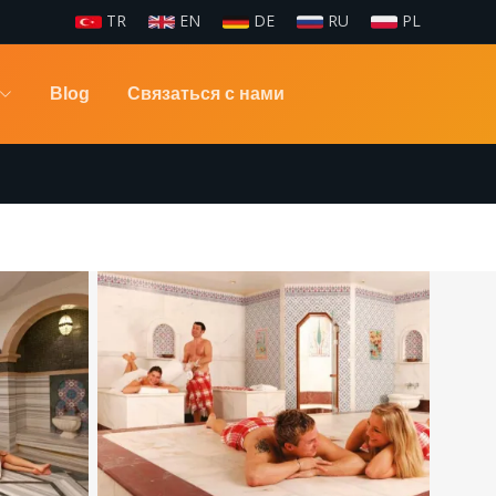
TR
EN
DE
RU
PL
Blog
Связаться с нами