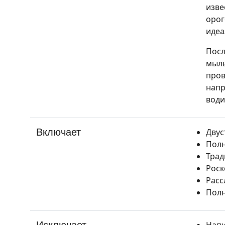
изве
орог
идеа
Посл
мыль
пров
напр
води
Включает
Двус
Полн
Трад
Роск
Расс
Полн
Исключает
Напи