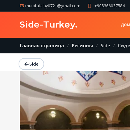
muratatalay0721@gmail.com
+905366037584
Side-Turkey
.
дом
Главная страница
Регионы
Side
Сиде
←
Side