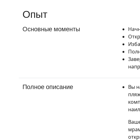
Опыт
Основные моменты
Начн
Откр
Изба
Полн
Заве
напр
Полное описание
Вы н
пляж
комп
наил
Ваше
мрам
откр