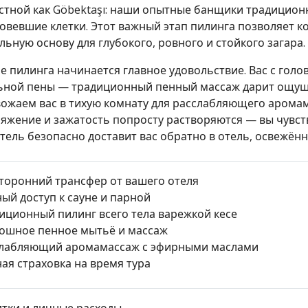
стной как Göbektaşı: наши опытные банщики традицион
овевшие клетки. Этот важный этап пилинга позволяет 
льную основу для глубокого, ровного и стойкого загара.
е пилинга начинается главное удовольствие. Вас с голо
ной пены — традиционный пенный массаж дарит ощущ
ожаем вас в тихую комнату для расслабляющего арома
яжение и зажатость попросту растворяются — вы чувст
тель безопасно доставит вас обратно в отель, освежённ
торонний трансфер от вашего отеля
ый доступ к сауне и парной
иционный пилинг всего тела варежкой кесе
ошное пенное мытьё и массаж
лабляющий аромамассаж с эфирными маслами
ая страховка на время тура
тки и личные расходы