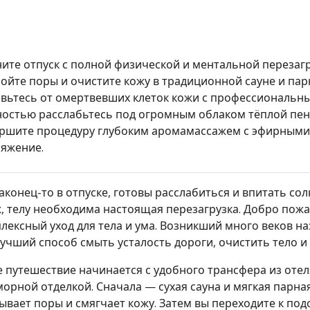
ите отпуск с полной физической и ментальной перезагр
ойте поры и очистите кожу в традиционной сауне и пар
вьтесь от омертвевших клеток кожи с профессиональны
остью расслабьтесь под огромным облаком тёплой пен
ршите процедуру глубоким аромамассажем с эфирным
яжение.
аконец-то в отпуске, готовы расслабиться и впитать со
, телу необходима настоящая перезагрузка. Добро пож
лексный уход для тела и ума. Возникший много веков на
учший способ смыть усталость дороги, очистить тело и
 путешествие начинается с удобного трансфера из отел
орной отделкой. Сначала — сухая сауна и мягкая парна
ывает поры и смягчает кожу. Затем вы переходите к п