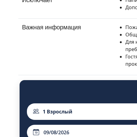
Допо
Важная информация
Пожа
Обща
Для 
преб
Гост
прок
1
Взрослый