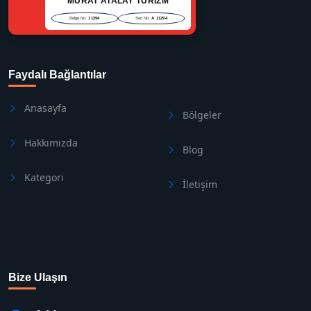
MURAT ATALAY TURİZM
Belge No:
11294
Seri No:
A 11294
Faydalı Bağlantılar
Anasayfa
Bölgeler
Hakkımızda
Blog
Kategori
İletişim
Bize Ulaşın