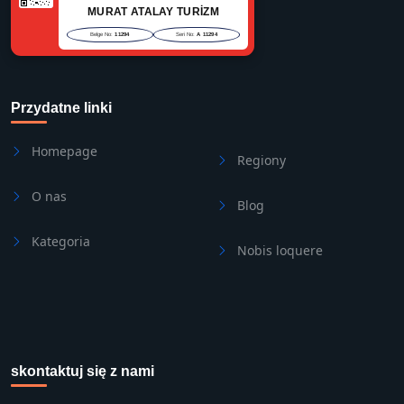
MURAT ATALAY TURİZM
Belge No:
11294
Seri No:
A 11294
Przydatne linki
Homepage
Regiony
O nas
Blog
Kategoria
Nobis loquere
skontaktuj się z nami