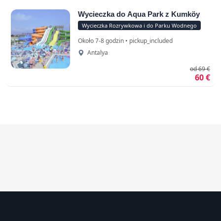
Wycieczka do Aqua Park z Kumköy
Wycieczka Rozrywkowa i do Parku Wodnego
Około 7-8 godzin • pickup_included
Antalya
od 69 €
60 €