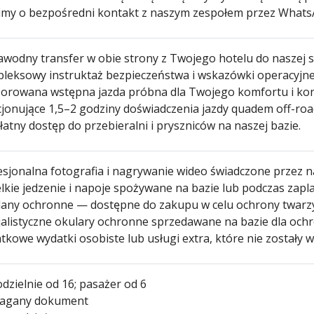
imy o bezpośredni kontakt z naszym zespołem przez WhatsA
wodny transfer w obie strony z Twojego hotelu do naszej sta
leksowy instruktaż bezpieczeństwa i wskazówki operacyjne
orowana wstępna jazda próbna dla Twojego komfortu i kon
jonujące 1,5–2 godziny doświadczenia jazdy quadem off-roa
atny dostęp do przebieralni i pryszniców na naszej bazie.
esjonalna fotografia i nagrywanie wideo świadczone przez 
lkie jedzenie i napoje spożywane na bazie lub podczas zap
any ochronne — dostępne do zakupu w celu ochrony twarz
jalistyczne okulary ochronne sprzedawane na bazie dla och
tkowe wydatki osobiste lub usługi extra, które nie zostały
dzielnie od 16; pasażer od 6
agany dokument