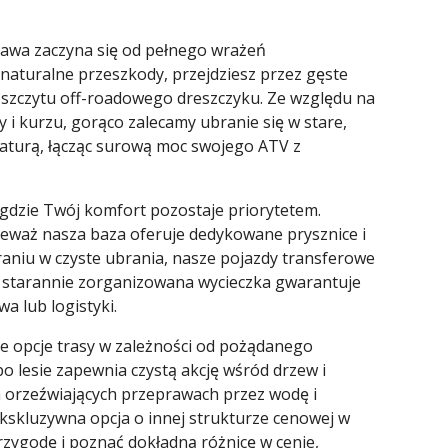
awa zaczyna się od pełnego wrażeń
 naturalne przeszkody, przejdziesz przez gęste
ąc szczytu off-roadowego dreszczyku. Ze względu na
y i kurzu, gorąco zalecamy ubranie się w stare,
 naturą, łącząc surową moc swojego ATV z
 gdzie Twój komfort pozostaje priorytetem.
ieważ nasza baza oferuje dedykowane prysznice i
braniu w czyste ubrania, nasze pojazdy transferowe
a starannie zorganizowana wycieczka gwarantuje
 lub logistyki.
e opcje trasy w zależności od pożądanego
o lesie zapewnia czystą akcję wśród drzew i
na orzeźwiających przeprawach przez wodę i
ekskluzywna opcja o innej strukturze cenowej w
zygodę i poznać dokładną różnicę w cenie,