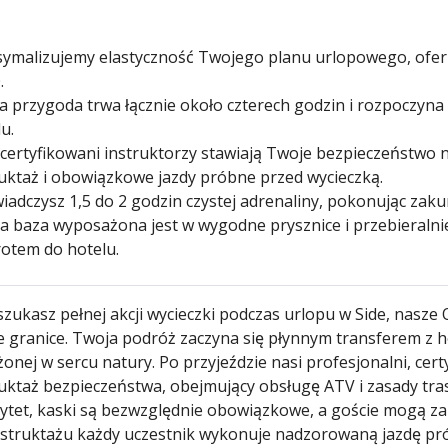
ymalizujemy elastyczność Twojego planu urlopowego, oferują
.
a przygoda trwa łącznie około czterech godzin i rozpoczyn
u.
 certyfikowani instruktorzy stawiają Twoje bezpieczeństwo
ruktaż i obowiązkowe jazdy próbne przed wycieczką.
adczysz 1,5 do 2 godzin czystej adrenaliny, pokonując zakur
a baza wyposażona jest w wygodne prysznice i przebieralnie
otem do hotelu.
 szukasz pełnej akcji wycieczki podczas urlopu w Side, nasze
e granice. Twoja podróż zaczyna się płynnym transferem z ho
żonej w sercu natury. Po przyjeździe nasi profesjonalni, ce
ruktaż bezpieczeństwa, obejmujący obsługę ATV i zasady tr
rytet, kaski są bezwzględnie obowiązkowe, a goście mogą za
nstruktażu każdy uczestnik wykonuje nadzorowaną jazdę pr