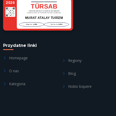
2026
TÜRSAB
TÜRKİYE SEYAHAT ACENTALARI BİRLİĞİ
ASSOCIATION OF TURKISH TRAVEL AGENCIES
MURAT ATALAY TURİZM
Belge No:
11294
Seri No:
A 11294
Przydatne linki
Homepage
Regiony
O nas
Blog
Kategoria
Nobis loquere