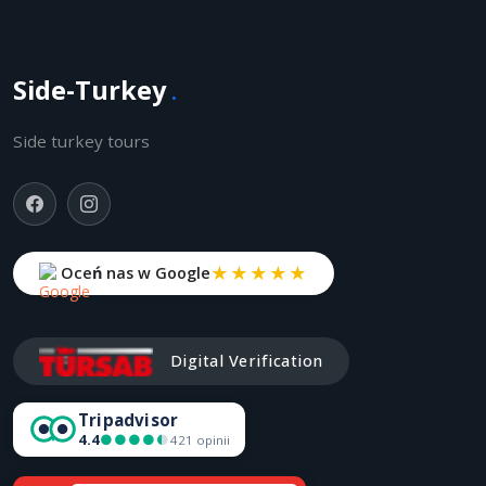
Side-Turkey
.
Side turkey tours
★★★★★
Oceń nas w Google
Digital Verification
Tripadvisor
4.4
●●●●●
●●●●●
421 opinii