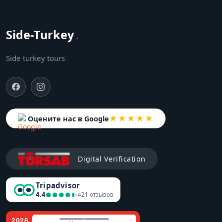
Side-Turkey
.
Side turkey tours
★★★★★
Оцените нас в Google
Digital Verification
Tripadvisor
4.4
●●●●●
●●●●●
421 отзывов
2026