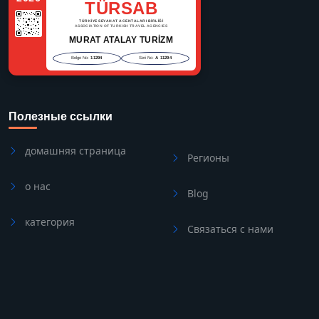
TÜRSAB
TÜRKİYE SEYAHAT ACENTALARI BİRLİĞİ
ASSOCIATION OF TURKISH TRAVEL AGENCIES
MURAT ATALAY TURİZM
Belge No:
11294
Seri No:
A 11294
Полезные ссылки
домашняя страница
Регионы
о нас
Blog
категория
Связаться с нами