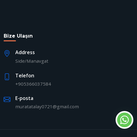
Bize Ulaşın
Address
Side/Manavgat
Telefon
+905366037584
E-posta
muratatalay0721@gmail.com