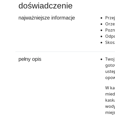
doświadczenie
najważniejsze informacje
Prze
Orze
Pozn
Odpo
Skos
pełny opis
Twoj
goto
uste
opow
W ka
mied
kask
wody
miej