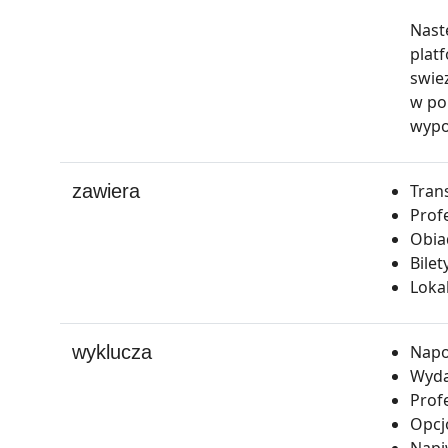
Nast
plat
swie
w po
wypo
zawiera
Tran
Prof
Obia
Bile
Loka
wyklucza
Napo
Wyda
Prof
Opcjo
Napi