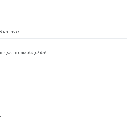
ot pieniędzy
jsce i nic nie płać już dziś.
H