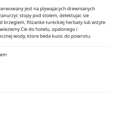
 serwowany jest na plywajacych drewnianych
anurzyc stopy pod stolem, delektujac sie
brzegiem, filizanke tureckiej herbaty lub wizyte
dwieziemy Cie do hotelu, opalonego i
cznej wody, ktore beda kusic do powrotu.
dem