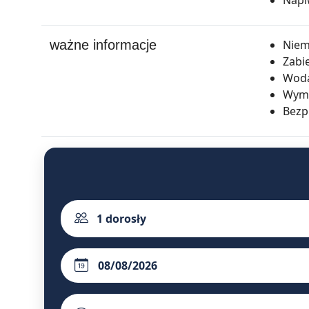
ważne informacje
Niemo
Zabie
Woda 
Wyma
Bezp
1
dorosły