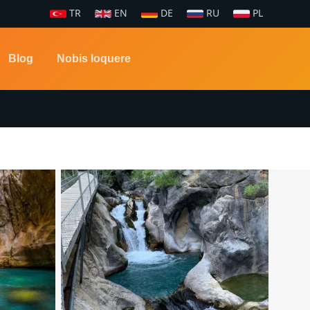
TR
EN
DE
RU
PL
Blog
Nobis loquere