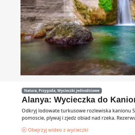
Natura, Przygoda, Wycieczki jednodniowe
Alanya: Wycieczka do Kanio
Odkryj lodowate turkusowe rozlewiska kanionu Sap
pomoscie, plywaj i zjedz obiad nad rzeka. Rezerwuj
Obejrzyj wideo z wycieczki