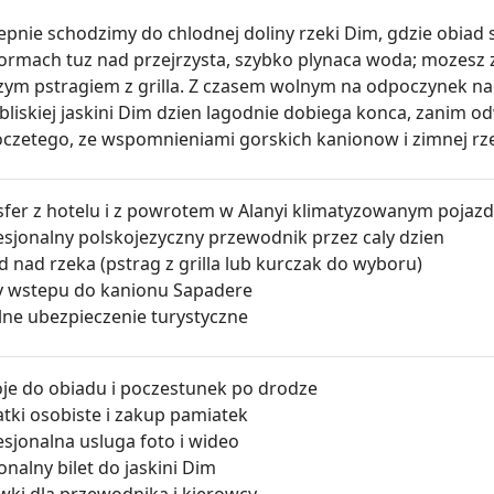
epnie schodzimy do chlodnej doliny rzeki Dim, gdzie obiad
formach tuz nad przejrzysta, szybko plynaca woda; mozesz z
zym pstragiem z grilla. Z czasem wolnym na odpoczynek nad 
bliskiej jaskini Dim dzien lagodnie dobiega konca, zanim o
czetego, ze wspomnieniami gorskich kanionow i zimnej rze
sfer z hotelu i z powrotem w Alanyi klimatyzowanym pojaz
esjonalny polskojezyczny przewodnik przez caly dzien
d nad rzeka (pstrag z grilla lub kurczak do wyboru)
ty wstepu do kanionu Sapadere
lne ubezpieczenie turystyczne
je do obiadu i poczestunek po drodze
tki osobiste i zakup pamiatek
esjonalna usluga foto i wideo
nalny bilet do jaskini Dim
wki dla przewodnika i kierowcy