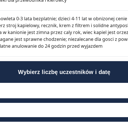
wleta 0-3 lata bezplatnie; dzieci 4-11 lat w obnizonej cenie
rz stroj kapielowy, recznik, krem z filtrem i solidne antyp
w kanionie jest zimna przez caly rok, wiec kapiel jest orze
gane jest sprawne chodzenie; niezalecane dla gosci z po
latne anulowanie do 24 godzin przed wyjazdem
Wybierz liczbę uczestników i datę