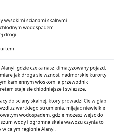
y wysokimi scianami skalnymi
pod chlodnym wodospadem
j drogi
 nurtem
Alanyi, gdzie czeka nasz klimatyzowany pojazd,
 miare jak droga sie wznosi, nadmorskie kurorty
chym kamiennym wioskom, a przewodnik
tem staje sie chlodniejsze i swiezsze.
y do sciany skalnej, ktory prowadzi Cie w glab,
wzdluz wartkiego strumienia, mijajac niewielkie
lodowatym wodospadem, gdzie mozesz wejsc do
n, szum wody i ogromna skala wawozu czynia to
 w calym regionie Alanyi.