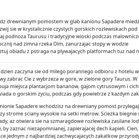
jdz drewnianym pomostem w glab kanionu Sapadere miedz
zwij sie w krystalicznie czystych gorskich rozlewiskach 
aj podnoza Taurusu i tradycyjne wioski podczas malownicze
cznij nad zimna rzeka Dim, zanurzajac stopy w wodzie
ztuj obiadu z pstraga na plywajacych platformach tuz nad
 dzien zaczyna sie od milego porannego odbioru z hotelu w 
wy zabrac Cie z wybrzeza w gore, w zielone gory Taurus. W
puja miejsca plantacjom bananow, gajom cytrusowym i ci
iada o gorskim zyciu, podczas gdy powietrze z kazdym zakre
nionie Sapadere wchodzisz na drewniany pomost przylegajac
zy strome sciany wysokie na setki metrow. Sciezka biegnie 
ady, az otwiera sie na szmaragdowe rozlewiska zasilane 
, by zaznac niezapomnianej, zapierajacej dech kapieli. Cie
sce jednym z najbardziej zachwycajacych zakatkow przyrody