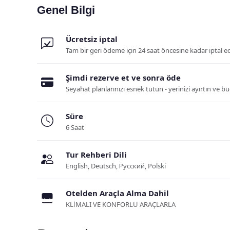
Genel Bilgi
Ücretsiz iptal
Tam bir geri ödeme için 24 saat öncesine kadar iptal e
Şimdi rezerve et ve sonra öde
Seyahat planlarınızı esnek tutun - yerinizi ayırtın ve 
Süre
6 Saat
Tur Rehberi Dili
English, Deutsch, Русский, Polski
Otelden Araçla Alma Dahil
KLİMALI VE KONFORLU ARAÇLARLA