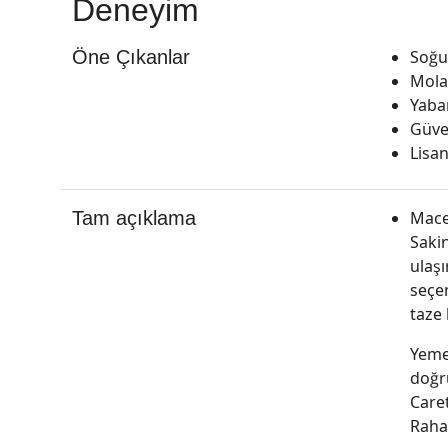
Deneyim
Öne Çıkanlar
Soğu
Mola
Yaba
Güver
Lisan
Tam açıklama
Macer
Saki
ulaşı
seçe
taze 
Yeme
doğru
Care
Rahat