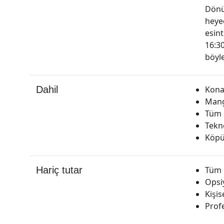
Dönü
heyec
esint
16:30
böyl
Dahil
Kona
Mang
Tüm 
Tekn
Köpük
Hariç tutar
Tüm i
Opsiy
Kişis
Prof