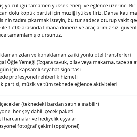
ş yolculuğu tamamen yüksek enerji ve eğlence üzerine. Bir 
an dolu köpük partisi için müziği yükseltiriz. Dansa katılma
isinin tadını çıkarmak isteyin, bu tur sadece oturup vakit geç
 ile 17:00 arasında limana döneriz ve araçlarımız sizi güven
ece tamamlamış olursunuz.
klamanızdan ve konaklamanıza iki yönlü otel transferleri
al Öğle Yemeği (Izgara tavuk, pilav veya makarna, taze sal
gün için kapsamlı seyahat sigortası
ede profesyonel rehberlik hizmeti
 partisi, müzik ve tüm teknede eğlence aktiviteleri
çecekler (teknedeki bardan satın alınabilir)
onel her şey dahil içecek paketi
el harcamalar ve hediyelik eşyalar
esyonel fotoğraf çekimi (opsiyonel)