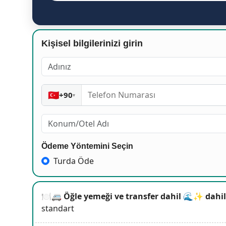
Kişisel bilgilerinizi girin
🇹🇷
+90
▾
Ödeme Yöntemini Seçin
Turda Öde
🍽️🚐 Öğle yemeği ve transfer dahil 🌊✨ dahil
standart