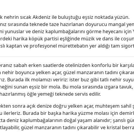
k nehrin sıcak Akdeniz ile buluştuğu eşsiz noktada yüzün.
nız sırasında teknede taze hazırlanan doyurucu mangal yeme
ni yunuslar ve deniz kaplumbağalarını görme heyecanı için 
deki harika köpük partisi eşliğinde müzik ve dans ile coşun
slı kaptan ve profesyonel mürettebatın yer aldığı tam sigorta
anız sabah erken saatlerde otelinizden konforlu bir karşılama
n nehir boyunca yelken açar, güzel manzaranın tadını çıkara
rız. Burada ilk molamızı veririz: ister buz gibi tatlı nehir s
neğini sunan eşsiz bir mola. Bu mola sırasında ızgara tavuk
hazırlanmış öğle yemeği teknede servis edilir.
kten sonra açık denize doğru yelken açar, muhteşem sahil 
 ilerleriz. Burada bir başka harika yüzme molası için demir
tta deniz kaplumbağalarının doğal yaşam alanıdır; şanslı gü
layabilir, güzel manzaranın tadını çıkarabilir ve kristal berra