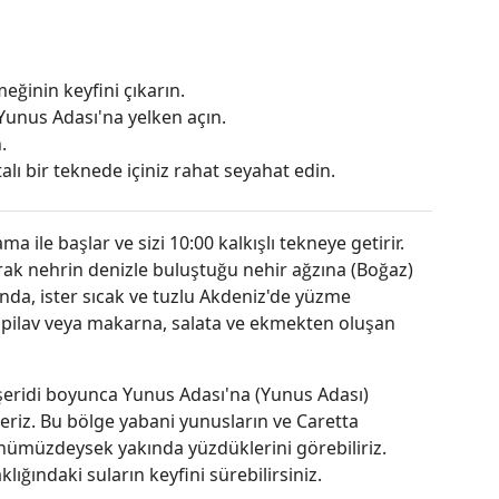
ğinin keyfini çıkarın.
Yunus Adası'na yelken açın.
.
lı bir teknede içiniz rahat seyahat edin.
 ile başlar ve sizi 10:00 kalkışlı tekneye getirir.
rak nehrin denizle buluştuğu nehir ağzına (Boğaz)
uyunda, ister sıcak ve tuzlu Akdeniz'de yüzme
, pilav veya makarna, salata ve ekmekten oluşan
şeridi boyunca Yunus Adası'na (Yunus Adası)
leriz. Bu bölge yabani yunusların ve Caretta
nümüzdeysek yakında yüzdüklerini görebiliriz.
klığındaki suların keyfini sürebilirsiniz.