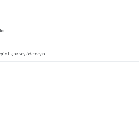
din
bugün hiçbir şey ödemeyin.