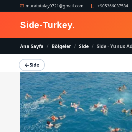
muratatalay0721@gmail.com
+905366037584
Side-Turkey
.
Ana Sayfa
Bölgeler
Side
Side - Yunus A
←
Side