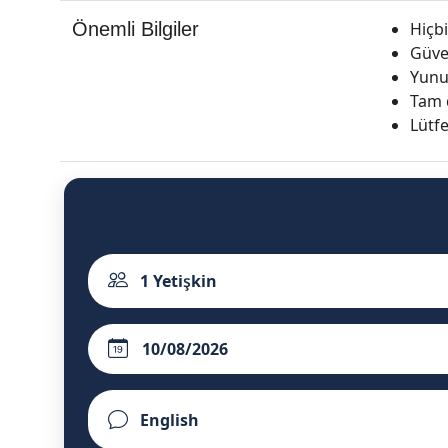
Önemli Bilgiler
Hiçbi
Güven
Yunu
Tam d
Lütf
1
Yetişkin